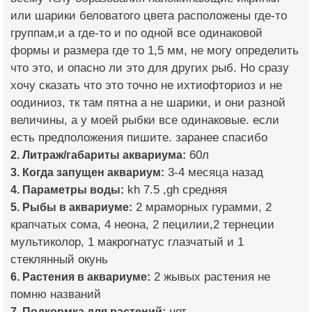
или шарики беловатого цвета расположены где-то
группам,и а где-то и по одной все одинаковой
формы и размера где то 1,5 мм, не могу определить
что это, и опасно ли это для других рыб. Но сразу
хочу сказать что это точно не ихтиофториоз и не
оодиниоз, тк там пятна а не шарики, и они разной
величины, а у моей рыбки все одинаковые. если
есть предположения пишите. заранее спасибо
2. Литраж/габариты аквариума:
60л
3. Когда запущен аквариум:
3-4 месяца назад
4. Параметры воды:
kh 7.5 ,gh средняя
5. Рыбы в аквариуме:
2 мраморных гурамми, 2
крапчатых сома, 4 неона, 2 пецилии,2 тернеции
мультиколор, 1 макрогнатус глазчатый и 1
стеклянный окунь
6. Растения в аквариуме:
2 жывых растения не
помню названий
7. Подкормка для растений:
нет