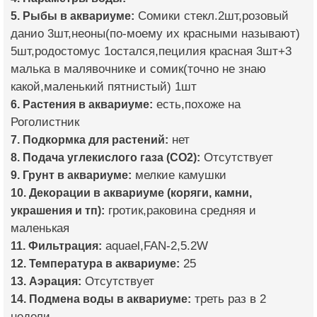
5. Рыбы в аквариуме:
Сомики стекл.2шт,розовый
данио 3шт,неоны(по-моему их красными называют)
5шт,родостомус 1остался,пецилия красная 3шт+3
малька в малявочнике и сомик(точно не знаю
какой,маленький пятнистый) 1шт
6. Растения в аквариуме:
есть,похоже на
Роголистник
7. Подкормка для растений:
нет
8. Подача углекислого газа (CO2):
Отсутствует
9. Грунт в аквариуме:
мелкие камушки
10. Декорации в аквариуме (коряги, камни,
украшения и тп):
гротик,раковина средняя и
маленькая
11. Фильтрация:
aquael,FAN-2,5.2W
12. Температура в аквариуме:
25
13. Аэрация:
Отсутствует
14. Подмена воды в аквариуме:
треть раз в 2
недели