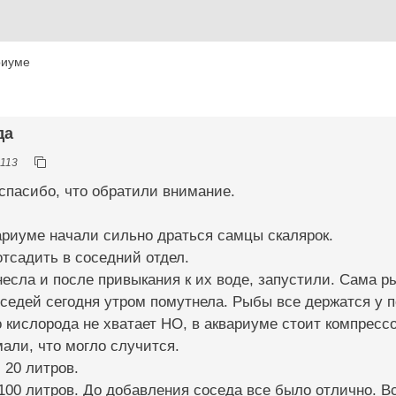
риуме
да
113
спасибо, что обратили внимание.
ариуме начали сильно драться самцы скалярок.
тсадить в соседний отдел.
несла и после привыкания к их воде, запустили. Сама р
оседей сегодня утром помутнела. Рыбы все держатся у п
 кислорода не хватает НО, в аквариуме стоит компрессо
али, что могло случится.
 20 литров.
100 литров. До добавления соседа все было отлично. Вс