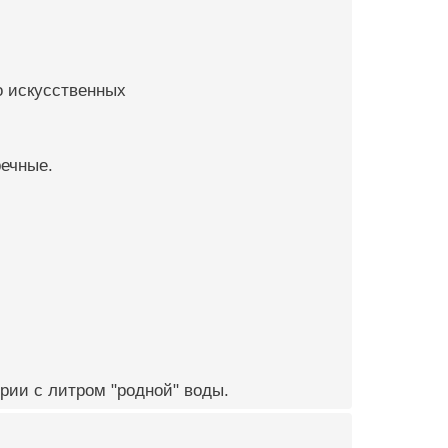
о искусственных
речные.
рии с литром "родной" воды.