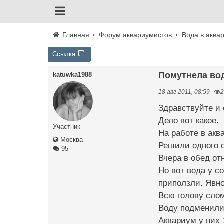
Главная
Форум аквариумистов
Вода в аква
Ссылка
Помутнела во
katuwka1988
18 авг 2011, 08:59
2
Здравствуйте и 
Дело вот какое.
Участник
На работе в акв
Москва
Решили одного о
95
Вчера в обед от
Но вот вода у с
приползли. Явно
Всю голову слом
Воду подменили
Аквариум у них 