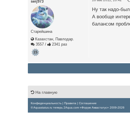
serj973
Ну так надо-был
А вообще интере
балансом пробл
Старейшина
Казахстан, Павлодар.
3557
/
2341 раз
15
На главную
Конфиденциальность
|
Правила
|
Соглашение
© Aquastatus.ru теперь 2Aqua.com «Форум Аквастатус» 2009-2026