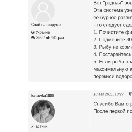
Вот "родная" во
Эта система уж
ее бурное разви
Что следует сде
Свой на форуме
1. Почистите ф
Украина
250
/
481 раз
2. Подмените 30
3. Рыбу не корми
4. Постарайтесь
5. Если рыба пл
максимальную а
перекиси водоро
18 авг 2011, 10:27
katuwka1988
Спасибо Вам огр
После первой п
Участник