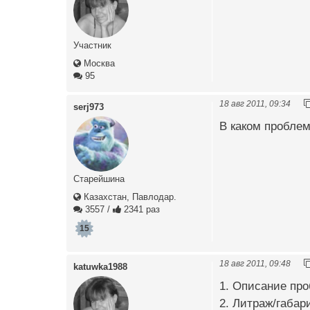
Участник
Москва
95
18 авг 2011, 09:34
serj973
В каком проблем
Старейшина
Казахстан, Павлодар.
3557
/
2341 раз
15
18 авг 2011, 09:48
katuwka1988
1. Описание про
2. Литраж/габар