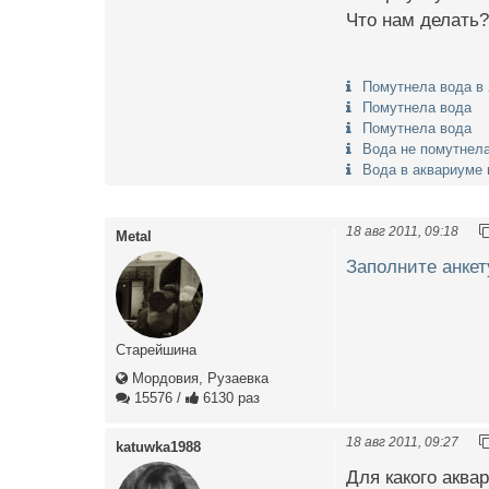
Что нам делать?
Помутнела вода в 
Помутнела вода
Помутнела вода
Вода не помутнел
Вода в аквариуме
18 авг 2011, 09:18
Metal
Заполните анкет
Старейшина
Мордовия, Рузаевка
15576
/
6130 раз
18 авг 2011, 09:27
katuwka1988
Для какого аква