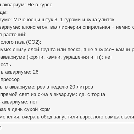
 аквариум: Не в курсе.
ды:
иуме: Меченосцы штук 8, 1 гурами и куча улиток.
квариуме: апоногетон, валлиснерия спиральная + немног
я растений:
слого газа (CO2):
иуме: снизу слой грунта или песка, я не в курсе+ камни 
аквариуме (коряги, камни, украшения и тп): нет
 есть
 в аквариуме: 26
мпрессор
ы в аквариуме: рез в неделю 20 литров
прямой свет из окна в аквариум: да, с торца
 аквариуме: нет
раз в день сухой корм
менения: вчера в обед запустили взрослого самца скаля