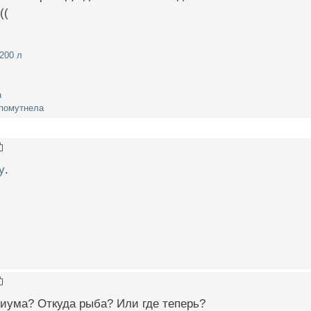
((
200 л
а
 помутнела
у
.
риума? Откуда рыба? Или где теперь?