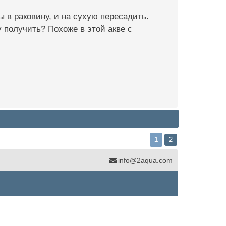
 в раковину, и на сухую пересадить.
у получить? Похоже в этой акве с
1
2
info@2aqua.com