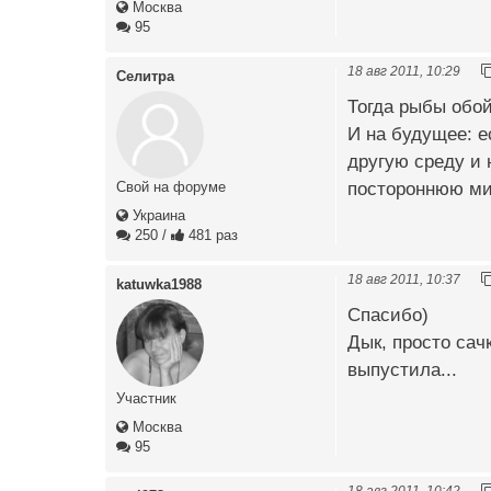
Москва
95
18 авг 2011, 10:29
Селитра
Тогда рыбы обой
И на будущее: е
другую среду и 
постороннюю ми
Свой на форуме
Украина
250
/
481 раз
18 авг 2011, 10:37
katuwka1988
Спасибо)
Дык, просто сач
выпустила...
Участник
Москва
95
18 авг 2011, 10:42