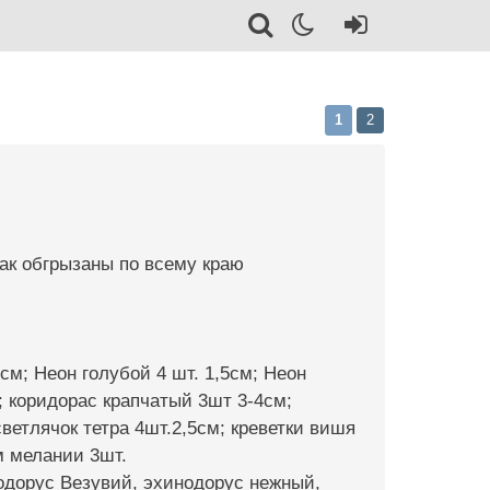
1
2
ак обгрызаны по всему краю
см; Неон голубой 4 шт. 1,5см; Неон
; коридорас крапчатый 3шт 3-4см;
светлячок тетра 4шт.2,5см; креветки вишя
см мелании 3шт.
нодорус Везувий, эхинодорус нежный,