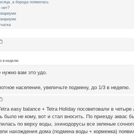
есяца ,а борода появилась
 нет?
квариуме
квариуме
тчатка
аз в неделю
 нужно вам это удо.
плотное население, увеличьте подмену, до 1/3 в неделю.
etra easy balance + Tetra Holiday посоветовали в четыре
ь было не кому, вот и стал вносить. По приезду аквас 
лилась по верху воды, эхинодорусы все зеленые сочного 
ли нахождения дома (подмена воды + кормежка) появил