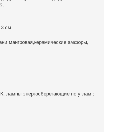
?,
-3 cм
ани мангровая,керамические амфоры,
0К, лампы энергосберегающие по углам :