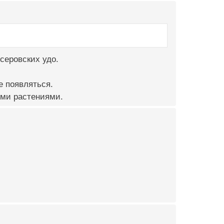
 серовских удо.
е появляться.
ими растениями.