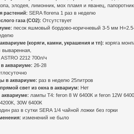
копа, элодея, лимонник, мох пламя и яванец, папоротник
я растений:
SERA florena 1 раз в неделю
слого газа (CO2):
Отсутствует
иуме:
песок яшмовый бордово-коричневый 3-5 мм H=2.5
неделю
 аквариуме (коряги, камни, украшения и тп):
коряга монп
и вываренная,
ASTRO 2212 700л/ч
 в аквариуме:
26-28
глосуточно
ды в аквариуме:
раз в неделю 25литров
 прямой свет из окна в аквариум:
Нет
 аквариуме:
лампы Т4: feron 8 W 6400К и feron 12W 640
 4200К, 30W 6400К
дин раз в сутки SERA 1/4 чайной ложки без горки
зменения:
изменений не было