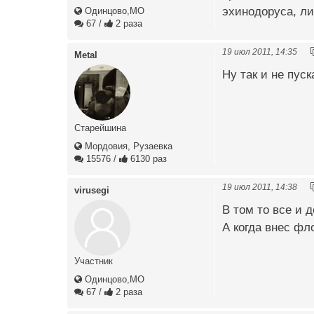
эхинодоруса, ли
Одинцово,МО
67
/
2 раза
19 июл 2011, 14:35
Metal
Ну так и не пуск
Старейшина
Мордовия, Рузаевка
15576
/
6130 раз
19 июл 2011, 14:38
virusegi
В том то все и д
А когда внес фл
Участник
Одинцово,МО
67
/
2 раза