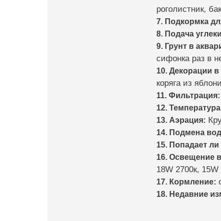
роголистник, ба
7. Подкормка дл
8. Подача углеки
9. Грунт в аквар
сифонка раз в 
10. Декорации в
коряга из яблон
11. Фильтрация:
12. Температура
13. Аэрация:
Кру
14. Подмена во
15. Попадает ли
16. Освещение в
18W 2700к, 15W
17. Кормление:
о
18. Недавние и