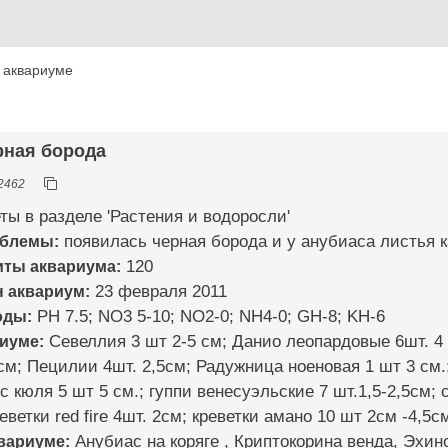
 аквариуме
рная борода
2462
ты в разделе 'Растения и водоросли'
облемы:
появилась черная борода и у анубиаса листья к
иты аквариума:
120
н аквариум:
23 февраля 2011
оды:
PH 7.5; NO3 5-10; NO2-0; NH4-0; GH-8; KH-6
риуме:
Севеллия 3 шт 2-5 см; Данио леопардовые 6шт. 4 
см; Пецилии 4шт. 2,5см; Радужница ноеновая 1 шт 3 см.
 кюля 5 шт 5 см.; гуппи венесуэльские 7 шт.1,5-2,5см; 
еветки red fire 4шт. 2см; креветки амано 10 шт 2см -4,5
квариуме:
Анубиас на коряге , Криптокорина венда, Эхи