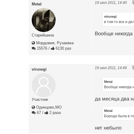
19 июл 2011, 14:40
Metal
virusegi
в том то все и де
Вообще никогда 
Старейшина
Мордовия, Рузаевка
15576
/
6130 раз
19 июл 2011, 14:49
virusegi
Metal
Вообще никогда 
да месяца два н
Участник
Одинцово,МО
Metal
67
/
2 раза
Борода была в т
нет небыло