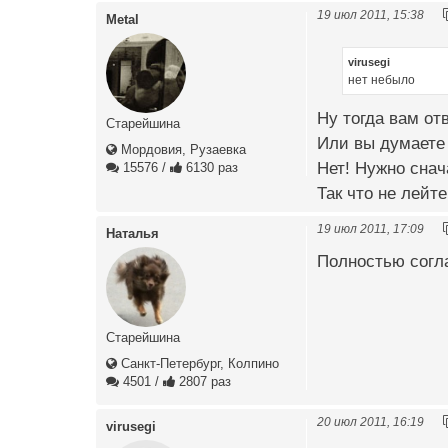
19 июл 2011, 15:38
Metal
virusegi
нет небыло
Ну тогда вам от
Старейшина
Или вы думаете 
Мордовия, Рузаевка
Нет! Нужно снач
15576
/
6130 раз
Так что не лейт
19 июл 2011, 17:09
Наталья
Полностью согла
Старейшина
Санкт-Петербург, Колпино
4501
/
2807 раз
20 июл 2011, 16:19
virusegi