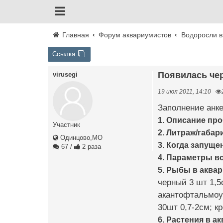
Главная
Форум аквариумистов
Водоросли в
Ссылка
Появилась че
virusegi
19 июл 2011, 14:10
Заполнение анке
1. Описание пр
Участник
2. Литраж/габар
Одинцово,МО
3. Когда запуще
67
/
2 раза
4. Параметры в
5. Рыбы в аква
черный 3 шт 1,5
акантофтальмоус
30шт 0,7-2см; кр
6. Растения в а