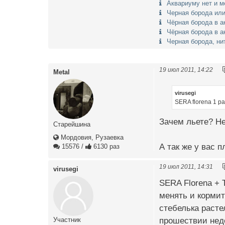
Аквариуму нет и м
Черная борода или
Чёрная борода в а
Чёрная борода в а
Черная борода, ни
19 июл 2011, 14:22
Metal
virusegi
SERA florena 1 р
Зачем льете? Не
Старейшина
Мордовия, Рузаевка
А так же у вас 
15576
/
6130 раз
19 июл 2011, 14:31
virusegi
SERA Florena + T
менять и кормит
стебелька расте
прошествии неде
Участник