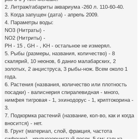
2. Литраж/габариты аквариума -260 л. 110-60-40.
3. Когда запущен (дата) - апрель 2009.
4. Параметры воды:
NO3 (Нитраты) -
NO2 (Нитриты) -
PH - 15 , GH - , KH - остальное не измерял.
5. Рыбы (размеры, названия, количество) - 8
скалярий, 10 неонов, 6 данио малабарских, 2
золотых, 2 анциструса, 3 рыбы-нож. Всем около 1
года.
6. Растения (названия, количество или плотность
посадки) - валиснерия спиралевидная - много,
нимфея тигровая - 1, эхинодорус - 1, криптокорина -
3.
7. Подкормка растений (название, кол-во, как и когда
вносится) - нет.
8. Грунт (материал, слой, фракция, частота
сифонки) - крупнозернистый песок, 5 см; галька.