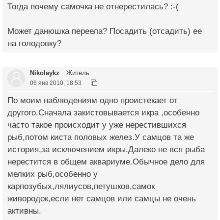
Тогда почему самочка не отнерестилась? :-(
Может данюшка переела? Посадить (отсадить) ее
на голодовку?
Nikolaykz
Житель
06 янв 2010, 18:53
По моим наблюдениям одно проистекает от
другого.Сначала закистовывается икра ,особенно
часто такое происходит у уже нерестившихся
рыб,потом киста половых желез.У самцов та же
история,за исключением икры.Далеко не вся рыба
нерестится в общем аквариуме.Обычное дело для
мелких рыб,особенно у
карпозубых,лялиусов,петушков,самок
живородок,если нет самцов или самцы не очень
активны.