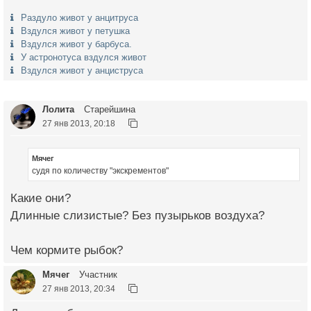
Раздуло живот у анцитруса
Вздулся живот у петушка
Вздулся живот у барбуса.
У астронотуса вздулся живот
Вздулся живот у анциструса
Лолита
Старейшина
27 янв 2013, 20:18
Мячег
судя по количеству "экскрементов"
Какие они?
Длинные слизистые? Без пузырьков воздуха?
Чем кормите рыбок?
Мячег
Участник
27 янв 2013, 20:34