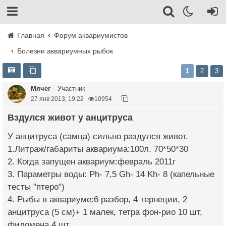
Главная
Форум аквариумистов
Болезни аквариумных рыбок
1
2
3
Мячег
Участник
27 янв 2013, 19:22
10954
Вздулся живот у анцитруса
У анцитруса (самца) сильно раздулся живот.
1.Литраж/габариты аквариума:100л. 70*50*30
2. Когда запущен аквариум:февраль 2011г
3. Параметры воды: Ph- 7,5 Gh- 14 Kh- 8 (капельные
тесты "птеро")
4. Рыбы в аквариуме:6 разбор, 4 тернеции, 2
анцитруса (5 см)+ 1 малек, тетра фон-рио 10 шт,
филомена 4 шт.