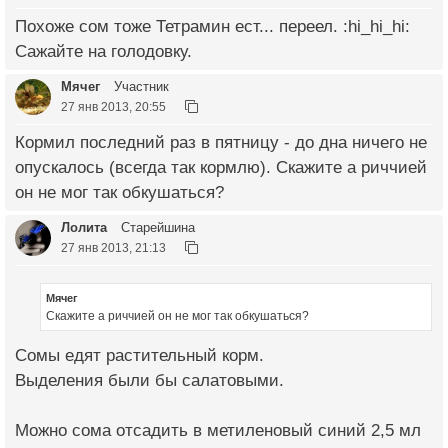
Похоже сом тоже Тетрамин ест... переел. :hi_hi_hi:
Сажайте на голодовку.
Мячег
Участник
27 янв 2013, 20:55
Кормил последний раз в пятницу - до дна ничего не
опускалось (всегда так кормлю). Скажите а риччией
он не мог так обкушаться?
Лолита
Старейшина
27 янв 2013, 21:13
Мячег
Скажите а риччией он не мог так обкушаться?
Сомы едят растительный корм.
Выделения были бы салатовыми.
Можно сома отсадить в метиленовый синий 2,5 мл