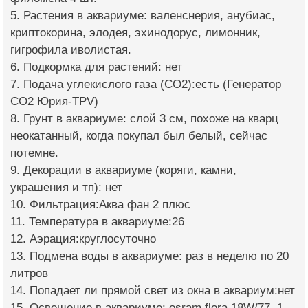
5. Растения в аквариуме: валенснерия, анубиас,
криптокорина, элодея, эхинодорус, лимонник,
гигрофила иволистая.
6. Подкормка для растений: нет
7. Подача углекислого газа (CO2):есть (Генератор
СО2 Юрия-TPV)
8. Грунт в аквариуме: слой 3 см, похоже на кварц
неокатанный, когда покупал был белый, сейчас
потемне.
9. Декорации в аквариуме (коряги, камни,
украшения и тп): нет
10. Фильтрация:Аква фан 2 плюс
11. Температура в аквариуме:26
12. Аэрация:круглосуточно
13. Подмена воды в аквариуме: раз в неделю по 20
литров
14. Попадает ли прямой свет из окна в аквариум:нет
15. Освещение в аквариуме: osram flora 18W/77, 1 -