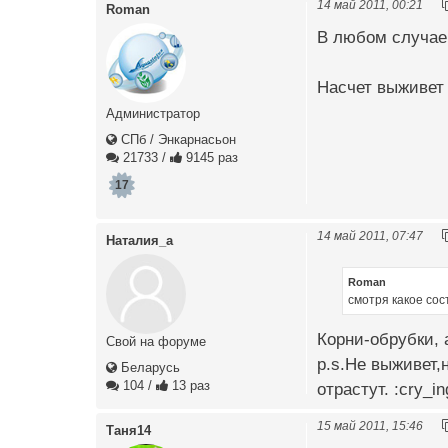
14 май 2011, 00:21
Roman
В любом случае 
Насчет выживет 
Администратор
СПб / Энкарнасьон
21733
/
9145 раз
17
14 май 2011, 07:47
Наталия_a
Roman
смотря какое сос
Корни-обрубки, 
Свой на форуме
p.s.Не выживет,н
Беларусь
104
/
13 раз
отрастут. :cry_in
15 май 2011, 15:46
Таня14