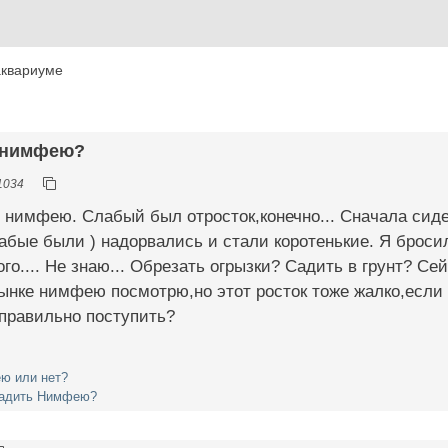
аквариуме
ь нимфею?
1034
 нимфею. Слабый был отросток,конечно... Сначала сидел
абые были ) надорвались и стали коротенькие. Я бросил
го.... Не знаю... Обрезать огрызки? Садить в грунт? Сей
ынке нимфею посмотрю,но этот росток тоже жалко,если п
к правильно поступить?
ю или нет?
садить Нимфею?