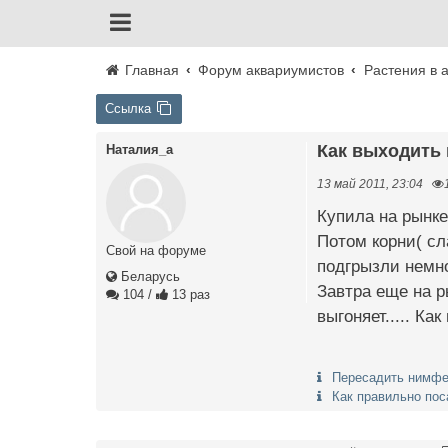
Главная
Форум аквариумистов
Растения в 
Ссылка
Как выходит
Наталия_a
13 май 2011, 23:04
Купила на рынке
Потом корни( сл
Свой на форуме
подгрызли немно
Беларусь
Завтра еще на р
104
/
13 раз
выгоняет..... Ка
Пересадить нимфе
Как правильно по