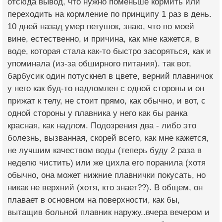
отсюда вывод, что нужно поменьше кормить или
переходить на кормление по принципу 1 раз в день.
10 дней назад умер петушок, знаю, что по моей
вине, естественно, и причина, как мне кажется, в
воде, которая стала как-то быстро засоряться, как и
упоминала (из-за обширного питания). так вот,
барбусик один потускнел в цвете, верний плавничок
у него как буд-то надломлен с одной стороны и он
прижат к телу, не стоит прямо, как обычно, и вот, с
одной стороны у плавника у него как бы ранка
красная, как надлом. Подозрения два - либо это
болезнь, вызванная, скорей всего, как мне кажется,
не лучшим качеством воды (теперь буду 2 раза в
неделю чистить) или же цихла его поранила (хотя
обычно, она может нижние плавнички покусать, но
никак не верхний (хотя, кто знает??). В общем, он
плавает в основном на поверхности, как бы,
вытащив больной плавник наружу..вчера вечером и