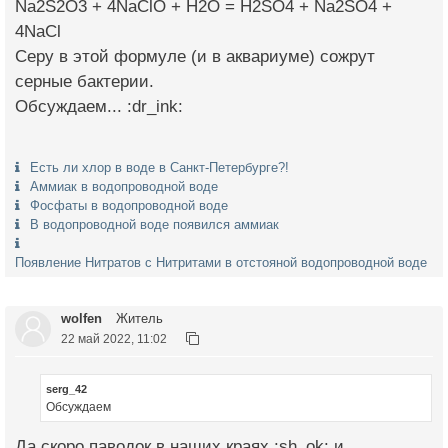
Na2S2O3 + 4NaClO + H2O = H2SO4 + Na2SO4 +
4NaCl
Серу в этой формуле (и в аквариуме) сожрут
серные бактерии.
Обсуждаем... :dr_ink:
Есть ли хлор в воде в Санкт-Петербурге?!
Аммиак в водопроводной воде
Фосфаты в водопроводной воде
В водопроводной воде появился аммиак
Появление Нитратов с Нитритами в отстояной водопроводной воде
wolfen
Житель
22 май 2022, 11:02
serg_42
Обсуждаем
Да скоро паводок в наших краях :sh_ok: и