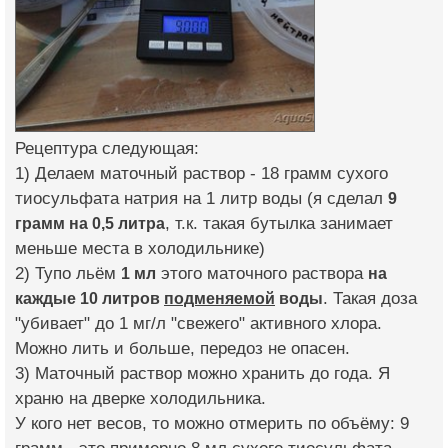
Рецептура следующая:
1) Делаем маточный раствор - 18 грамм сухого
тиосульфата натрия на 1 литр воды (я сделал
9
грамм на 0,5 литра
, т.к. такая бутылка занимает
меньше места в холодильнике)
2) Тупо льём
1 мл
этого маточного раствора
на
каждые 10 литров
подменяемой
воды
. Такая доза
"убивает" до 1 мг/л "свежего" активного хлора.
Можно лить и больше, передоз не опасен.
3) Маточный раствор можно хранить до года. Я
храню на дверке холодильника.
У кого нет весов, то можно отмерить по объёму: 9