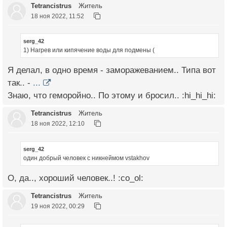
Tetrancistrus
Житель
18 ноя 2022, 11:52
serg_42
1) Нагрев или кипячение воды для подмены (
Я делал, в одно время - заморажеванием.. Типа вот
так.. -
...
Знаю, что геморойно.. По этому и бросил.. :hi_hi_hi:
Tetrancistrus
Житель
18 ноя 2022, 12:10
serg_42
один добрый человек с никнеймом vstakhov
О, да.., хороший человек..! :co_ol:
Tetrancistrus
Житель
19 ноя 2022, 00:29