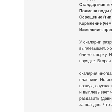
Стандартная те
Подмена воды (
Освещение (тип 
Кормление (чем 
Изменения, пр
У скалярии разр
выплевывает, хо
ближе к верху. 
порядке. Вторая
скалярия иногда
плавники. Но ин
воздух, опускае
и выплевывает ч
раздавить (дави
за пол-дня. Что 