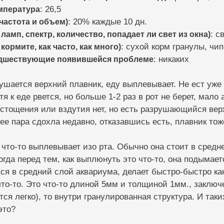
мпература
: 26,5
частота и объем)
: 20% каждые 10 дн.
ламп, спектр, количество, попадает ли свет из окна)
: с
кормите, как часто, как много)
: сухой корм гранулы, чи
едшествующие появившейся проблеме
: никаких
ушается верхний плавник, еду выплевывает. Не ест уже 
тя к еде рвется, но больше 1-2 раз в рот не берет, мало
Истощения или вздутия нет, но есть разрушающийся вер
 ее пара сдохла недавно, отказавшись есть, плавник то
 что-то выплевывает изо рта. Обычно она стоит в сред
огда перед тем, как выплюнуть это что-то, она подымаетс
тся в средний слой аквариума, делает быстро-быстро ка
то-то. Это что-то длиной 5мм и толщиной 1мм., заключе
тся легко), то внутри гранулированная структура. И та
это?