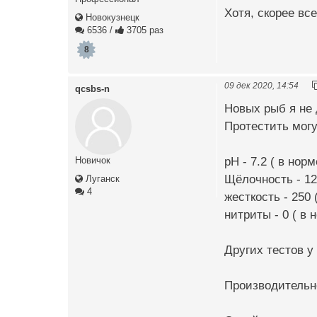
Хотя, скорее вс
Новокузнецк
6536
/
3705 раз
8
09 дек 2020, 14:54
qcsbs-n
Новых рыб я не 
Протестить могу
pH - 7.2 ( в норм
Новичок
Щёлочность - 12
Луганск
4
жесткость - 250 
нитриты - 0 ( в 
Других тестов у
Производительн