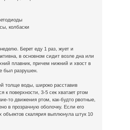
ветодиоды
псы, колбаски
неделю. Берет еду 1 раз, жует и
 активна, в основном сидит возле дна или
хний плавник, причем нижний и хвост в
же был разрушен.
ней толще воды, широко расставив
я к поверхности, 3-5 сек хватает ртом
кие-то движения ртом, как-будто рвотные,
но в прозрачную оболочку. Если его
ких объектов скалярия выплюнула штук 10