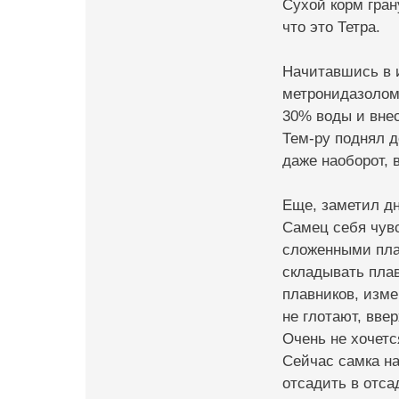
Сухой корм гран
что это Тетра.
Начитавшись в и
метронидазолом:
30% воды и вне
Тем-ру поднял д
даже наоборот, 
Еще, заметил дн
Самец себя чувс
сложенными плав
складывать плав
плавников, изме
не глотают, вве
Очень не хочетс
Сейчас самка на
отсадить в отсад