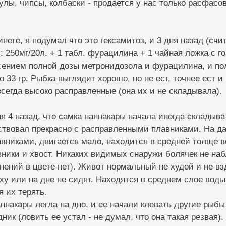
улы, чипсы, колбаски - продается у нас только расфасо
нете, я подумал что это гексамитоз, и 3 дня назад (счи
 250мг/20л. + 1 табл. фурацилина + 1 чайная ложка с го
сением полной дозы метронидозола и фурацилина, и по
о 33 гр. Рыбка выглядит хорошо, но не ест, точнее ест и
всегда высоко расправленные (она их и не складывала).
я 4 назад, что самка наннакары начала иногда складыва
твовал прекрасно с расправленными плавниками. На да
никами, двигается мало, находится в средней толще во
ники и хвост. Никаких видимых снаружи болячек не наб
нений в цвете нет). Живот нормальный не худой и не вз
рху или на дне не сидят. Находятся в среднем слое воды.
я их терять.
ннакары легла на дно, и ее начали клевать другие рыбы
ник (ловить ее устал - не думал, что она такая резвая).