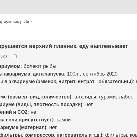
ариумных рыбок
азрушается верхний плавник, еду выплевывает
1523
вариумом
: болеют рыбы
 аквариума, дата запуска
: 100л., сентябрь 2020
в аквариуме (аммиак, нитрит, нитрат - обязательны)
:
и
е (размер, вид, количество)
: цихлиды, гурами, лабео
риуме (виды, плотность посадки)
: нет
ений и CO2
: нет
ка если присутствует)
: камни
вариуме (материал)
: нет
ильтры, компрессор, нагреватель и т.д.)
: фильтры, ко