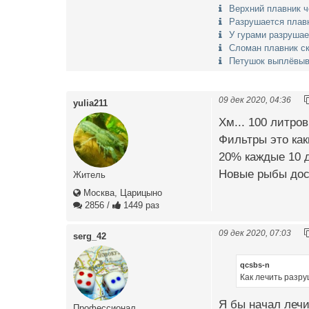
Верхний плавник 
Разрушается плавн
У гурами разрушае
Сломан плавник с
Петушок выплёвыв
09 дек 2020, 04:36
yulia211
Хм... 100 литро
Фильтры это как
20% каждые 10 д
Новые рыбы дос
Житель
Москва, Царицыно
2856
/
1449 раз
09 дек 2020, 07:03
serg_42
qcsbs-n
Как лечить разр
Я бы начал лечи
Профессионал