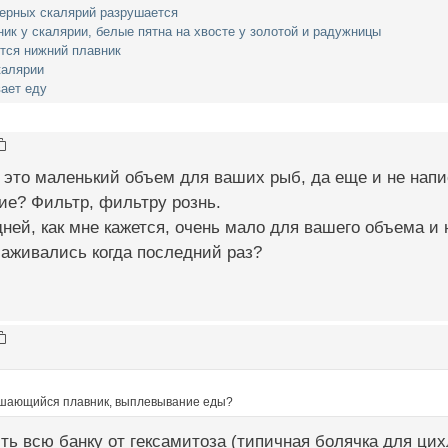
черных скалярий разрушается
ик у скалярии, белые пятна на хвосте у золотой и радужницы
тся нижний плавник
калярии
ает еду
в это маленький объем для ваших рыб, да еще и не напи
ие? Фильтр, фильтру рознь.
ней, как мне кажется, очень мало для вашего объема и 
аживались когда последний раз?
ушающийся плавник, выплевывание еды?
ть всю банку от гексамитоза (типичная болячка для ци