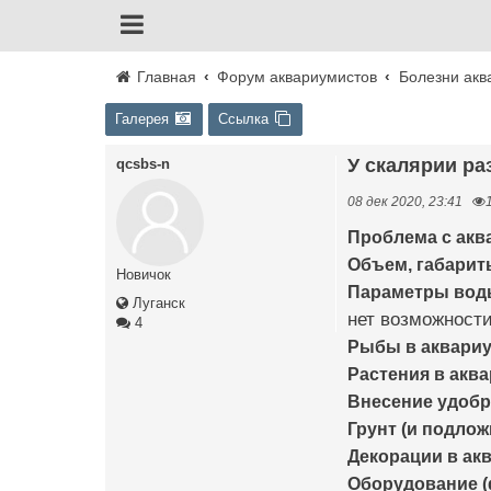
Главная
Форум аквариумистов
Болезни акв
Галерея
Ссылка
У скалярии р
qcsbs-n
08 дек 2020, 23:41
Проблема с ак
Объем, габариты
Новичок
Параметры воды 
Луганск
нет возможност
4
Рыбы в аквариум
Растения в аква
Внесение удобр
Грунт (и подлож
Декорации в ак
Оборудование (ф