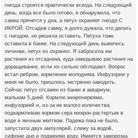
гнезда строятся практически всегда. На следующий
день, когда все было готово, я обнаружила, что
самка прячется у дна, а петух охраняет гнездо С
ИКРОЙ. Отсадив самку, я долго думала, что делать
с гнездом, но решила оставить. Петуха тоже
оставила в банке. На следующий день вывелись
личинки, петух их охранял. Я забросила им
растения из отсадника, куда закидываю растения на
доращивание, если их сильно обглодают. Вопрос
встал ребром, кормление молодняка. Инфузории у
меня не было, пришлось экстренно заводить.
Сейчас петух отсажен из банки в аквариум,
малькам 5 дней. Кормлю микрочервями,
инфузорией и, из-за ее малого количества,
подкармливаю кормом сера микрон растертым в
воде и яичным желтком. Падежа пока не было,
запустила двух ампулярий, слежу за водой,
сифоню дно и подменяю воду. Имеется заморозка