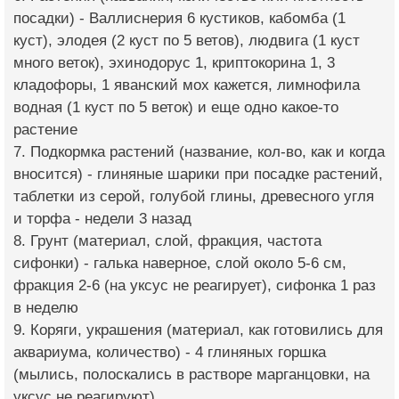
посадки) - Валлиснерия 6 кустиков, кабомба (1
куст), элодея (2 куст по 5 ветов), людвига (1 куст
много веток), эхинодорус 1, криптокорина 1, 3
кладофоры, 1 яванский мох кажется, лимнофила
водная (1 куст по 5 веток) и еще одно какое-то
растение
7. Подкормка растений (название, кол-во, как и когда
вносится) - глиняные шарики при посадке растений,
таблетки из серой, голубой глины, древесного угля
и торфа - недели 3 назад
8. Грунт (материал, слой, фракция, частота
сифонки) - галька наверное, слой около 5-6 см,
фракция 2-6 (на уксус не реагирует), сифонка 1 раз
в неделю
9. Коряги, украшения (материал, как готовились для
аквариума, количество) - 4 глиняных горшка
(мылись, полоскались в растворе марганцовки, на
уксус не реагируют)