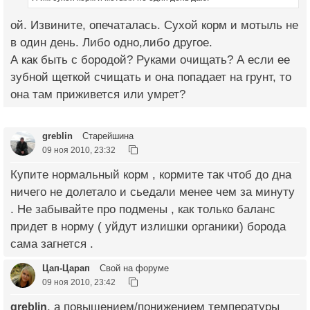
ой. Извините, опечаталась. Сухой корм и мотыль не
в один день. Либо одно,либо другое.
А как быть с бородой? Руками очищать? А если ее
зубной щеткой счищать и она попадает на грунт, то
она там приживется или умрет?
greblin
Старейшина
09 ноя 2010, 23:32
Купите нормальный корм , кормите так чтоб до дна
ничего не долетало и сьедали менее чем за минуту
. Не забывайте про подмены , как только баланс
придет в норму ( уйдут излишки органики) борода
сама загнется .
Цап-Царап
Свой на форуме
09 ноя 2010, 23:42
greblin
, а повышением/понижением температуры