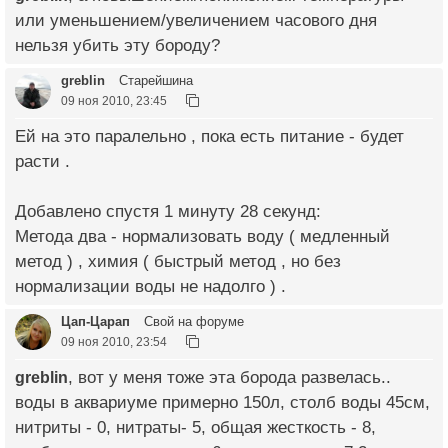
или уменьшением/увеличением часового дня
нельзя убить эту бороду?
greblin
Старейшина
09 ноя 2010, 23:45
Ей на это паралельно , пока есть питание - будет
расти .
Добавлено спустя 1 минуту 28 секунд:
Метода два - нормализовать воду ( медленный
метод ) , химия ( быстрый метод , но без
нормализации воды не надолго ) .
Цап-Царап
Свой на форуме
09 ноя 2010, 23:54
greblin
, вот у меня тоже эта борода развелась..
воды в аквариуме примерно 150л, столб воды 45см,
нитриты - 0, нитраты- 5, общая жесткость - 8,