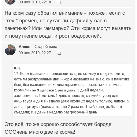
09 ноя 2010, 22:18
На корм сазу обратил внимание - похоже , если с
"тех " времен, не сухая ли дафния у вас в
пакетиках? Или гаммарус? Эти корма могут вызвать
и помутнение воды, и рост водорослей..
Алекс
Старейшина
09 ноя 2010, 22:27
Kira
17. Корм (название, производитель, по скольку и когда кормите,
есть ли разгрузочные дни) - корм названия не знаю, он в пакетике
был, без названия, похожим кормом еще в советские времена
кормили -
, 5 дней недели,
по 3 щепотки 1 раз в день
замороженный мотыль 1 день в неделю, свежий огурец для
анцитруса 4 дня в неделю (даю около 2х недель только), чипсы jbl
для анцитруса (давала только 2 раза по 1 таблетке, рыбы его
съедали) и 1 день в неделю разгрузочный день
Это всё, то же хорошо способствует бороде!
ОООчень много даёте корма!