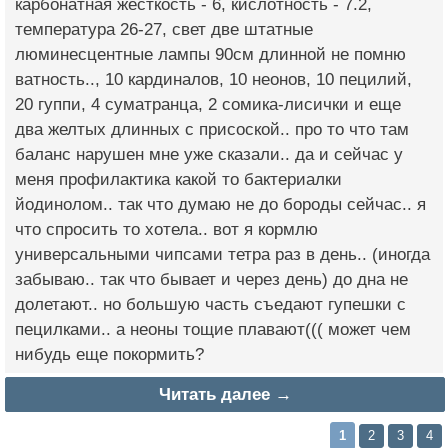
карбонатная жесткость - 6, кислотность - 7.2,
температура 26-27, свет две штатные
люминесцентные лампы 90см длинной не помню
ватность.., 10 кардиналов, 10 неонов, 10 пецилий,
20 гуппи, 4 суматранца, 2 сомика-лисички и еще
два желтых длинных с присоской.. про то что там
баланс нарушен мне уже сказали.. да и сейчас у
меня профилактика какой то бактериалки
йодинолом.. так что думаю не до бороды сейчас.. я
что спросить то хотела.. вот я кормлю
универсальными чипсами тетра раз в день.. (иногда
забываю.. так что бывает и через день) до дна не
долетают.. но большую часть съедают гупешки с
пецилками.. а неоны тощие плавают((( может чем
нибудь еще покормить?
Читать далее →
1
2
3
4