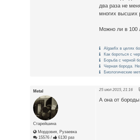
два раза не мен
многих высших 
Можно ли в 100 
Algaefix в целях б
Как бороться с че
Борьба с черной б
Черная борода. Не
Биологические ме
25 июл 2015, 21:16
Metal
А она от бороды
Старейшина
Мордовия, Рузаевка
15576
/
6130 раз