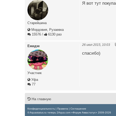
Я вот тут покуп
Старейшина
Мордовия, Рузаевка
15576
/
6130 раз
26 июл 2015, 10:03
Ежидзе
спасибо)
Участник
Уфа
77
На главную
Конфиденциальность
|
Правила
|
Соглашение
© Aquastatus.ru теперь 2Aqua.com «Форум Аквастатус» 2009-2026