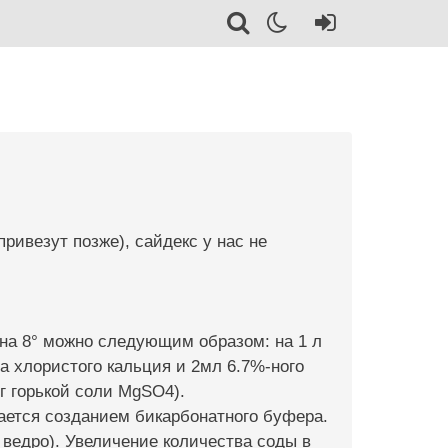
ривезут позже), сайдекс у нас не
 на 8° можно следующим образом: на 1 л
а хлористого кальция и 2мл 6.7%-ного
г горькой соли MgSO4).
ется созданием бикарбонатного буфера.
 ведро). Увеличение количества соды в