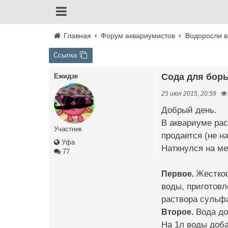
Главная
Форум аквариумистов
Водоросли в
Ссылка
Сода для бор
Ежидзе
25 июл 2015, 20:59
Добрый день.
В аквариуме рас
Участник
продается (не на
Уфа
Наткнулся на ме
77
Первое.
Жесткос
воды, приготовл
раствора сульфа
Второе.
Вода до
На 1л воды доба