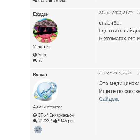
427
/
70 раз
25 июл 2015, 21:50
Ежидзе
спасибо.
Где взять сайдек
В хозмагах его и
Участник
Уфа
77
25 июл 2015, 22:01
Roman
Это медицинский
Ищите по соотв
Сайдекс
Администратор
СПб / Энкарнасьон
21733
/
9145 раз
17