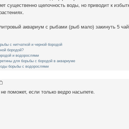
яет существенно щелочность воды, но приводит к избытк
растениях.
литровый аквариум с рыбами (рыб мало) закинуть 5 ча
орьбы с нитчаткой и черной бородой
рной бородой?
ородой и водорослями
ретины для борьбы с бородой в аквариуме
тоды борьбы с водорослями
 не поможет, если только ведро насыпете.