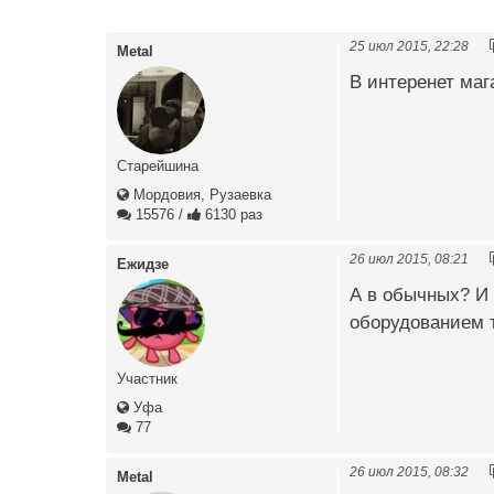
25 июл 2015, 22:28
Metal
В интеренет маг
Старейшина
Мордовия, Рузаевка
15576
/
6130 раз
26 июл 2015, 08:21
Ежидзе
А в обычных? И 
оборудованием т
Участник
Уфа
77
26 июл 2015, 08:32
Metal