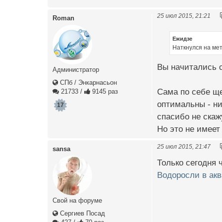
25 июл 2015, 21:21
Roman
Ежидзе
Наткнулся на мет
Вы начитались с
Администратор
СПб / Энкарнасьон
Сама по себе щ
21733
/
9145 раз
оптимальны - ни
17
спасибо не скаж
Но это не имеет
25 июл 2015, 21:47
sansa
Только сегодня 
Водоросли в акв
Свой на форуме
Сергиев Посад