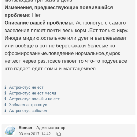
Изменения, предшествующие появившейся
проблеме
: Нет
Описание вашей проблемы
: Астронотус с самого
заселения плюет почти весь корм .Ест только икру.
Иногда мидию.остальное или дует и выплёвывает
или вообще в рот не берет.какахи белесые но
сформированные.поведение нормальное.дырок
нет.ест через раз.товсе плюет то что-то подует.все
что падает едят сомы и мастацембел
Астронотус не ест
Астронотус не ест месяц
Астронотус вялый и не ест
Заболел астронотус
Астронотус заболел
Roman
Администратор
03 сен 2017, 14:42