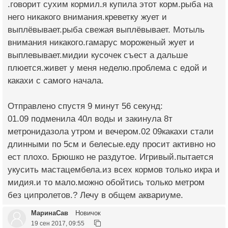
.говорит сухим кормил.я купила этот корм.рыба на
него никакого внимания.креветку жует и
выплёвывает.рыба свежая выплёвывает. Мотыль
внимания никакого.гамарус мороженый жует и
выплевывает.мидии кусочек съест а дальше
плюется.живет у меня неделю.проблема с едой и
какахи с самого начала.
Отправлено спустя 9 минут 56 секунд:
01.09 подменила 40л воды и закинула 8т
метронидазола утром и вечером.02 09какахи стали
длинными по 5см и белесые.еду просит активно но
ест плохо. Брюшко не раздутое. Игривый.пытается
укусить мастацембела.из всех кормов только икра и
мидия.и то мало.можно обойтись только метром
без ципролетов.? Лечу в общем аквариуме.
МаринаСав
Новичок
19 сен 2017, 09:55