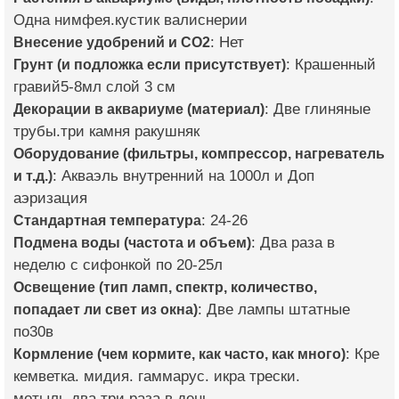
Одна нимфея.кустик валиснерии
Внесение удобрений и CO2
: Нет
Грунт (и подложка если присутствует)
: Крашенный
гравий5-8мл слой 3 см
Декорации в аквариуме (материал)
: Две глиняные
трубы.три камня ракушняк
Оборудование (фильтры, компрессор, нагреватель
и т.д.)
: Акваэль внутренний на 1000л и Доп
аэризация
Стандартная температура
: 24-26
Подмена воды (частота и объем)
: Два раза в
неделю с сифонкой по 20-25л
Освещение (тип ламп, спектр, количество,
попадает ли свет из окна)
: Две лампы штатные
по30в
Кормление (чем кормите, как часто, как много)
: Кре
кемветка. мидия. гаммарус. икра трески.
мотыль.два три раза в день