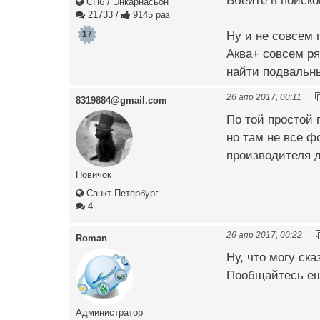
Вбейте в поиско
СПб / Энкарнасьон
21733
/
9145 раз
Ну и не совсем 
17
Аква+ совсем ря
найти подвальны
26 апр 2017, 00:11
8319884@gmail.com
По той простой 
но там не все ф
производителя 
Новичок
Санкт-Петербург
4
26 апр 2017, 00:22
Roman
Ну, что могу ска
Пообщайтесь ещё
Администратор