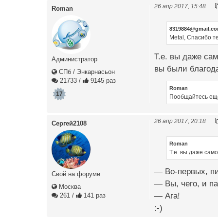
26 апр 2017, 15:48
Roman
8319884@gmail.c
Metal, Спасибо т
Т.е. вы даже са
Администратор
вы были благодар
СПб / Энкарнасьон
21733
/
9145 раз
Roman
17
Пообщайтесь ещё
26 апр 2017, 20:18
Сергей2108
Roman
Т.е. вы даже са
— Во-первых, п
Свой на форуме
— Вы, чего, и п
Москва
— Ага!
261
/
141 раз
:-)