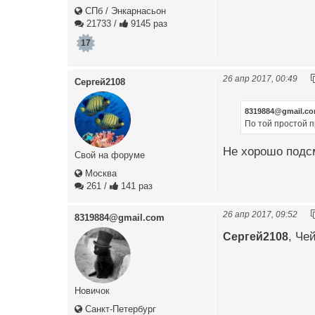
СПб / Энкарнасьон
21733
/
9145 раз
17
26 апр 2017, 00:49
Сергей2108
8319884@gmail.c
По той простой п
Не хорошо подсм
Свой на форуме
Москва
261
/
141 раз
26 апр 2017, 09:52
8319884@gmail.com
Сергей2108
, Че
Новичок
Санкт-Петербург