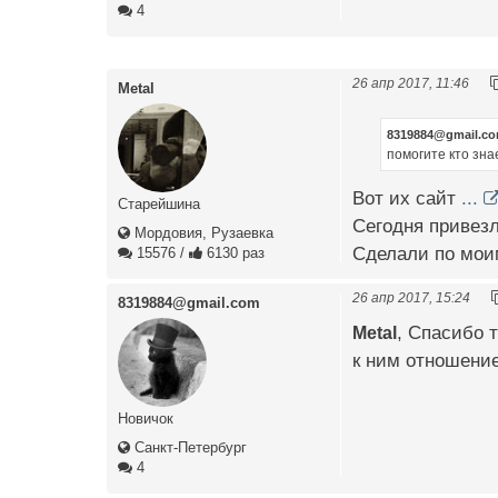
4
26 апр 2017, 11:46
Metal
8319884@gmail.c
помогите кто зна
Вот их сайт
...
Старейшина
Сегодня привезл
Мордовия, Рузаевка
Сделали по мои
15576
/
6130 раз
26 апр 2017, 15:24
8319884@gmail.com
Metal
, Спасибо 
к ним отношение
Новичок
Санкт-Петербург
4