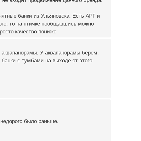
и не входит продвижение данного бренда.
ятные банки из Ульяновска. Есть АРГ и
рого, то на птичке пообщавшись можно
росто качество пониже.
же аквапанорамы. У аквапанорамы берём,
 банки с тумбами на выходе от этого
 недорого было раньше.