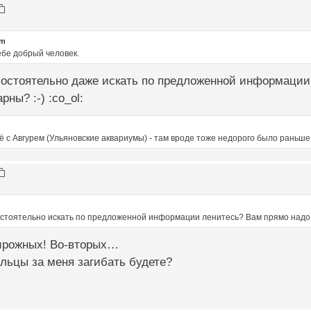
om
ебе добрый человек.
мостоятельно даже искать по предложенной информации
ны? :-) :co_ol:
 с Авгурем (Ульяновские аквариумы) - там вроде тоже недорого было раньше
мостоятельно искать по предложенной информации ленитесь? Вам прямо надо
ирожных! Во-вторых…
альцы за меня загибать будете?