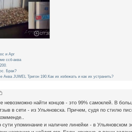
юс и Арг
ме ссб-аква
200.
юс. Брак?
е Аква JUWEL Тригон 190.Как их избежать и как их устранить?
те невозможно найти концов - это 99% самоклей. В боль
зыв в сети - из Ульяновска. Причем, судя по стилю пись
комменде..
 сути упоминание и наличие линейки - в Ульяновском з