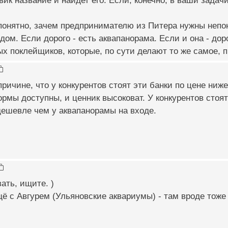
вик название и найдет его. Если, конечно, в ваши задач
понятно, зачем предпринимателю из Питера нужны непон
дом. Если дорого - есть аквапанорама. Если и она - до
х поклейщиков, которые, по сути делают то же самое, п
причине, что у конкурентов стоят эти банки по цене ни
ормы доступны, и ценник высоковат. У конкурентов стоят
дешевле чем у аквапанорамы на входе.
зать, ищите. )
 с Авгурем (Ульяновские аквариумы) - там вроде тоже