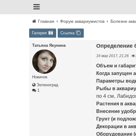
Главная
Форум аквариумистов
Болезни акв
Галерея
Ссылка
Определение
Татьяна Якунина
16 мар 2017, 21:26
Объем и габари
Когда запущен а
Новичок
Параметры воды 
Зеленоград
Рыбы в аквариум
1
по 4 см, Лабидо
Растения в аква
Внесение удобр
Грунт (и подлож
Декорации в ак
Оборудование (ф