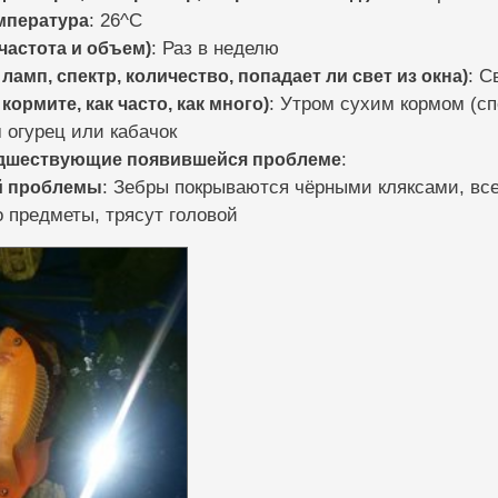
мпература
: 26^С
частота и объем)
: Раз в неделю
ламп, спектр, количество, попадает ли свет из окна)
: С
кормите, как часто, как много)
: Утром сухим кормом (с
 огурец или кабачок
едшествующие появившейся проблеме
:
й проблемы
: Зебры покрываются чёрными кляксами, все
о предметы, трясут головой