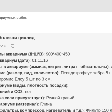
ариумных рыбок
 болезни цихлид
1238
ты аквариума (Д*Ш*В)
: 900*400*450
квариум (дата)
: 01.11.16
в аквариуме (аммиак, нитрит, нитрат - обязательны)
:
е (размер, вид, количество)
: Псевдотрофеус зебра 5 
хромис Елоу 5 шт по 3 см.
риуме (виды, плотность посадки)
:
ений и CO2
: нет
ка если присутствует)
: Речной гравий
вариуме (материал)
: Глина
ильтры, компрессор, нагреватель и т.д.)
: Фильтр 150 л