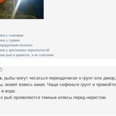
зни у скалярии
зни у гурами
определение болезни
зни у цихлазомы чернополосой
ни рыб и креветок, и их спасение
а
, рыбы могут чесаться периодически о грунт или декор, 
ы, может взвесь какая. Чаще сифоньте грунт и промойт
 в воде.
их рыб проявляются темные кляксы перед нерестом.