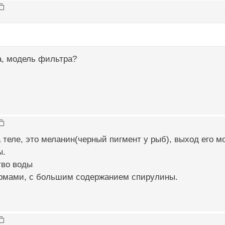
а, модель фильтра?
 теле, это меланин(черный пигмент у рыб), выход его м
ы.
тво воды
ормами, с большим содержанием спирулины.