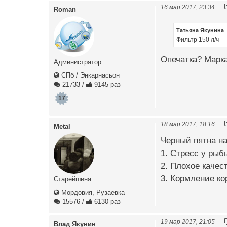
16 мар 2017, 23:34
Roman
Татьяна Якунина
Фильтр 150 л/ч
Опечатка? Марк
Администратор
СПб / Энкарнасьон
21733
/
9145 раз
17
18 мар 2017, 18:16
Metal
Черный пятна на
1. Стресс у рыб
2. Плохое качес
3. Кормление к
Старейшина
Мордовия, Рузаевка
15576
/
6130 раз
19 мар 2017, 21:05
Влад Якунин