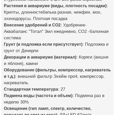
Растения в аквариуме (виды, плотность посадки)
:
Крипты, длинностебелька разная, нимфеи, мох,
эхинодорусы. Плотная посадка
Внесение удобрений и CO2
: Удобрение-
Аквабаланс "Тотал" 3мл ежедневно, СО2 -балонная
система
Грунт (и подложка если присутствует)
: Подложка и
грунт от Денерли
Декорации в аквариуме (материал)
: Коряги (вишня
и яблоня), камни
Оборудование (фильтры, компрессор, нагреватель
и т.д.)
: внешний фильтр Эхейм про4, компрессор,
нагреватель
Стандартная температура
: 27
Подмена воды (частота и объем)
: Подмена раз в
неделю 30%
Освещение (тип ламп, спектр, количество,
попадает ли свет из окна)
: ЛЛ+LED 67лм/л