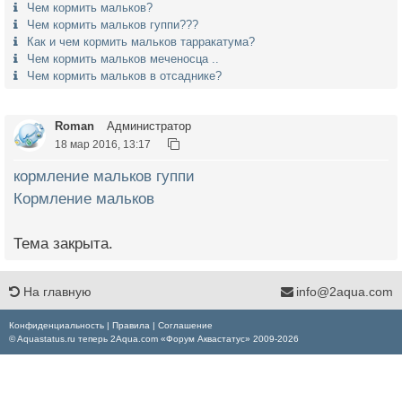
Чем кормить мальков?
Чем кормить мальков гуппи???
Как и чем кормить мальков тарракатума?
Чем кормить мальков меченосца ..
Чем кормить мальков в отсаднике?
Roman
Администратор
18 мар 2016, 13:17
кормление мальков гуппи
Кормление мальков
Тема закрыта.
На главную
info@2aqua.com
Конфиденциальность
|
Правила
|
Соглашение
© Aquastatus.ru теперь 2Aqua.com «Форум Аквастатус» 2009-2026