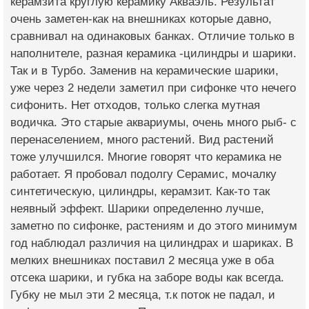
керамзита круглую керамику Акваэль. Результат
очень заметен-как на внешниках которые давно,
сравнивал на одинаковых банках. Отличие только в
наполнителе, разная керамика -цилиндры и шарики.
Так и в Турбо. Заменив на керамические шарики,
уже через 2 недели заметил при сифонке что нечего
сифонить. Нет отходов, только слегка мутная
водичка. Это старые аквариумы, очень много рыб- с
перенаселением, много растений. Вид растений
тоже улучшился. Многие говорят что керамика не
работает. Я пробовал подолгу Серамис, мочалку
синтетическую, цилиндры, керамзит. Как-то так
неявный эффект. Шарики определенно лучше,
заметно по сифонке, растениям и до этого минимум
год наблюдал различия на цилиндрах и шариках. В
мелких внешниках поставил 2 месяца уже в оба
отсека шарики, и губка на заборе воды как всегда.
Губку не мыл эти 2 месяца, т.к поток не падал, и