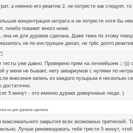
рат, а именно его реактив 2, не потрясти как следует, т
ольшая концентрация нитрата и не потрясти хотя бы нем
ет, лимбо покажет много ниже.
, она не для дураков сделана. Даже тема по этому повод
казалось не по инструкции делал, не трёс долго реактив
 тесты уже давно. Проверено прям на личнейшем ;;-))) о
й у меня не бывает, нету аквариумов с нулями по нитр
после внесения капель из каждого пузырька я несколько
о достаточно.
рясет 5 минут - это именно дураки доверчивые люди. )
 она не для дураков сделана.
 максимального закрытия всех возможных претензий. Т
вильно. Лучше рекомендовать тебе трясти 5 минут, чтоб 