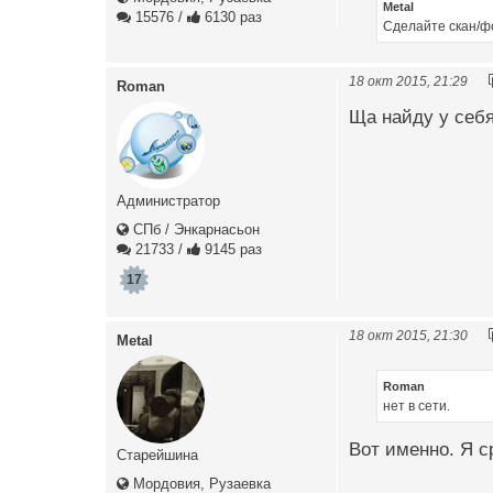
Metal
15576
/
6130 раз
Сделайте скан/ф
18 окт 2015, 21:29
Roman
Ща найду у себя
Администратор
СПб / Энкарнасьон
21733
/
9145 раз
17
18 окт 2015, 21:30
Metal
Roman
нет в сети.
Вот именно. Я с
Старейшина
Мордовия, Рузаевка