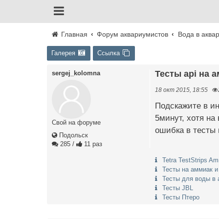
Главная
Форум аквариумистов
Вода в аква
Галерея
Ссылка
Тесты api на 
sergej_kolomna
18 окт 2015, 18:55
Подскажите в ин
5минут, хотя на
Свой на форуме
ошибка в тесты
Подольск
285
/
11 раз
Tetra TestStrips A
Тесты на аммиа
Тесты для воды в 
Тесты JBL
Тесты Птеро