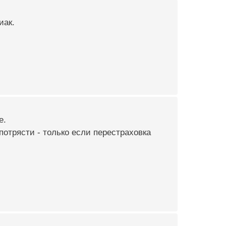
иак.
е.
потрясти - только если перестраховка