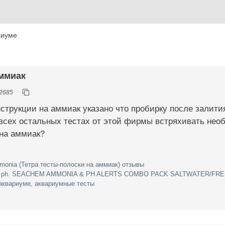
риуме
аммиак
2685
струкции на аммиак указано что пробирку после залити
 всех остальных тестах от этой фирмы встряхивать необ
 на аммиак?
mmonia (Тетра тесты-полоски на аммиак) отзывы
к и ph. SEACHEM AMMONIA & PH ALERTS COMBO PACK SALTWATER/F
аквариуме, аквариумные тесты