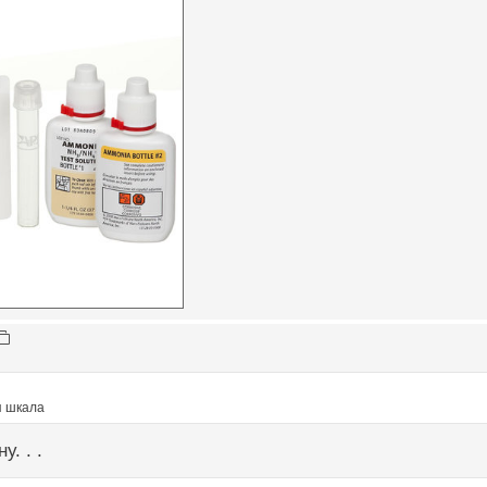
я шкала
. . .