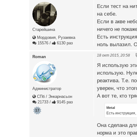
Если тест на нит
на себе.
Если в акве неб
ничего не покаж
Старейшина
Есть инструкция
Мордовия, Рузаевка
15576
/
6130 раз
ноль вылазил. О
18 окт 2015, 20:58
Roman
Я использую эти
использую. Нуле
реактива. Т.е. 
уверен, что этог
Администратор
А вот те, кто т
СПб / Энкарнасьон
21733
/
9145 раз
Metal
17
Есть инструкция,
Она сделана для
норма и это пра