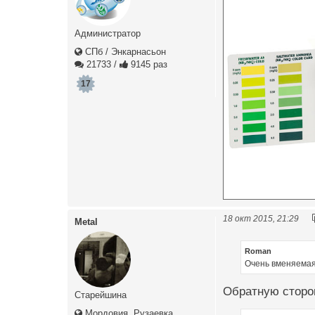
Администратор
СПб / Энкарнасьон
21733
/
9145 раз
17
18 окт 2015, 21:29
Metal
Roman
Очень вменяема
Обратную сторону
Старейшина
Мордовия, Рузаевка