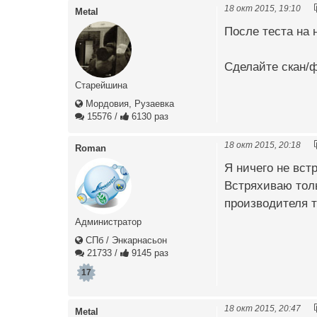
18 окт 2015, 19:10
Metal
После теста на 
Сделайте скан/ф
Старейшина
Мордовия, Рузаевка
15576
/
6130 раз
18 окт 2015, 20:18
Roman
Я ничего не вст
Встряхиваю толь
производителя те
Администратор
СПб / Энкарнасьон
21733
/
9145 раз
17
18 окт 2015, 20:47
Metal