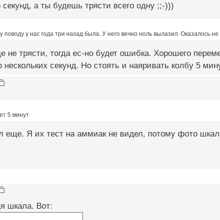
секунд, а ты будешь трясти всего одну ;;-)))
у поводу у нас года три назад была. У него вечно ноль вылазил. Оказалось не 
е не трясти, тогда ес-но будет ошибка. Хорошего пере
о нескольких секунд. Но стоять и наяривать колбу 5 ми
сет 5 минут
ел еще. Я их тест на аммиак не видел, потому фото шка
я шкала. Вот: