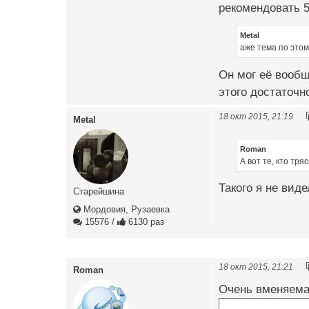
рекомендовать 5 
Metal
аже тема по этом
Он мог её вообщ
этого достаточн
18 окт 2015, 21:19
Metal
Roman
А вот те, кто тря
Такого я не вид
Старейшина
Мордовия, Рузаевка
15576
/
6130 раз
18 окт 2015, 21:21
Roman
Очень вменяема