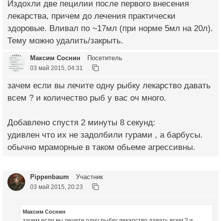
Издохли две пецилии после первого внесения
лекарства, причем до лечения практически
здоровые. Вливал по ~17мл (при норме 5мл на 20л).
Тему можно удалить/закрыть.
Максим Соснин
Посетитель
03 май 2015, 04:31
зачем если вы лечите одну рыбку лекарство давать
всем ? и количество рыб у вас оч много.
Добавлено спустя 2 минуты 8 секунд:
удивлен что их не задолбили гурами , а барбусы.
обычно мраморные в таком обьеме агрессивны.
Pippenbaum
Участник
03 май 2015, 20:23
Максим Соснин
зачем если вы лечите одну рыбку лекарство давать всем ? и