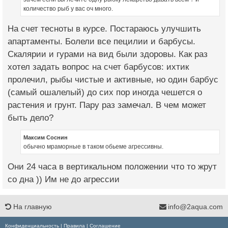
количество рыб у вас оч много.
На счет тесноты в курсе. Постараюсь улучшить
апартаменты. Болели все пецилии и барбусы.
Скалярии и гурами на вид были здоровы. Как раз
хотел задать вопрос на счет барбусов: ихтик
пролечил, рыбы чистые и активные, но один барбус
(самый ошалелый) до сих пор иногда чешется о
растения и грунт. Пару раз замечал. В чем может
быть дело?
Максим Соснин
обычно мраморные в таком обьеме агрессивны.
Они 24 часа в вертикальном положении что то жрут
со дна )) Им не до агрессии
На главную
info@2aqua.com
Конфиденциальность
|
Правила
|
Соглашение