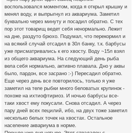
воспользовался моментом, когда я открыл крышку и
менял воду, и выпрыгнул из аквариума. Заметил
буквально через минуту и посадил обратно. С тех
пор этот товарищ ведет себя ненормально. Лежит
на дне, раздуто брюхо. Подумал, что перекормил и
на всякий случай отсадил в 30л банку, т.к. барбусы
уже присматривались к его хвосту. Воду ~15л взял
из общего аквариума. На следующий день рыба
вела себя нормально, активно плавала. Дно у аквы
было, пардон, все засрано :-) Пересадил обратно.
Еще через день все повторилось, только я уже
заметил на теле рыбки много беловатых крупинок -
похоже на ихтиофтириоз. И ночью барбусы все-
таки хвост ему покусали. Снова отсадил. А через
пару дней всех пецилий, ибо, на двух тоже заметил
несколько белых точек на хвостах. Остальное
население аквариума в норме.
Прошло уже дня четыре. Этот страдалец с