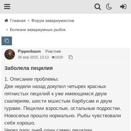
Главная
Форум аквариумистов
Болезни аквариумных рыбок
Pippenbaum
Участник
26 апр 2015, 13:13
1020
Заболела пецилия
1. Описание проблемы:
Две недели назад докупил четырех красных
пятнистых пецилий к уже имеющимся двум
скаляриям, шести мшистым барбусам и двум
гурами. Пецилии взрослые, остальные подростки.
Новоселье прошло нормально. Рыбы чувствовали
себя хорошо.
Через пару дней один самец пецилии