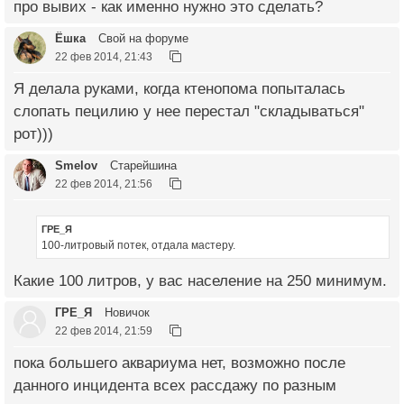
про вывих - как именно нужно это сделать?
Ёшка
Свой на форуме
22 фев 2014, 21:43
Я делала руками, когда ктенопома попыталась
слопать пецилию у нее перестал "складываться"
рот)))
Smelov
Старейшина
22 фев 2014, 21:56
ГРЕ_Я
100-литровый потек, отдала мастеру.
Какие 100 литров, у вас население на 250 минимум.
ГРЕ_Я
Новичок
22 фев 2014, 21:59
пока большего аквариума нет, возможно после
данного инцидента всех рассдажу по разным