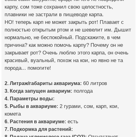
карпу, сом тоже сохранил свою целостность,
плавники не застрали в пищеводе карпа.
НО! теперь карп не может закрыть рот! Плавает с
полностью открытым ртом и не шевелит им. Дышит
нормально, не беспокойный. Подскажите, в чем
причина? как можно помочь карпу? Почему он не
закрывает рот? Очень люблю этого карпа, он очень
красивый, вуальный, похож на кои, но явно не та
порода... помогите!
2. Литраж/габариты аквариума:
60 литров
3. Когда запущен аквариум:
полгода
4. Параметры воды:
5. Рыбы в аквариуме:
2 гурами, сом, карп, кои,
комета
6. Растения в аквариуме:
есть
7. Подкормка для растений:
8. Подача углекислого газа (CO2):
Отсутствует