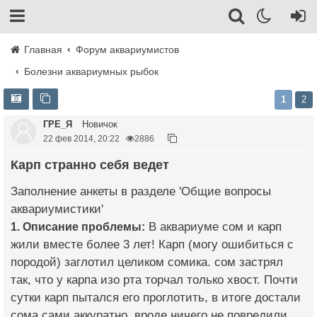
Главная
Форум аквариумистов
Болезни аквариумных рыбок
1
2
ГРЕ_Я
Новичок
22 фев 2014, 20:22
2886
Карп странно себя ведет
Заполнение анкеты в разделе 'Общие вопросы
аквариумистики'
1. Описание проблемы:
В аквариуме сом и карп
жили вместе более 3 лет! Карп (могу ошибиться с
породой) заглотил целиком сомика. сом застрял
так, что у карпа изо рта торчал только хвост. Почти
сутки карп пытался его проглотить, в итоге достали
сома сами аккуратно, вроде ничего не повредили