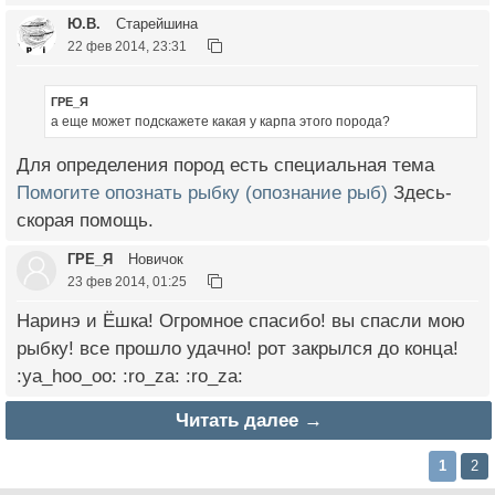
Ю.В.
Старейшина
22 фев 2014, 23:31
ГРЕ_Я
а еще может подскажете какая у карпа этого порода?
Для определения пород есть специальная тема
Помогите опознать рыбку (опознание рыб)
Здесь-
скорая помощь.
ГРЕ_Я
Новичок
23 фев 2014, 01:25
Наринэ и Ёшка! Огромное спасибо! вы спасли мою
рыбку! все прошло удачно! рот закрылся до конца!
:ya_hoo_oo: :ro_za: :ro_za:
Читать далее →
1
2