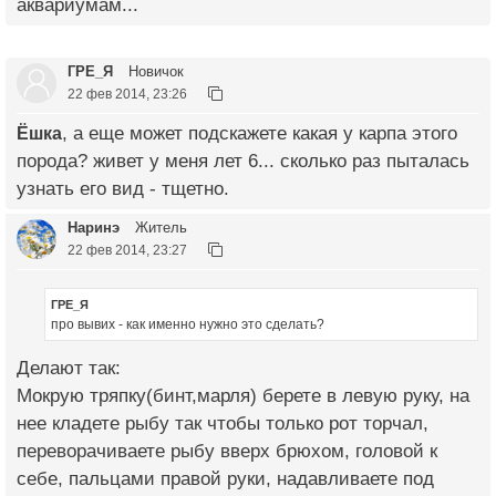
аквариумам...
ГРЕ_Я
Новичок
22 фев 2014, 23:26
Ёшка
, а еще может подскажете какая у карпа этого
порода? живет у меня лет 6... сколько раз пыталась
узнать его вид - тщетно.
Наринэ
Житель
22 фев 2014, 23:27
ГРЕ_Я
про вывих - как именно нужно это сделать?
Делают так:
Мокрую тряпку(бинт,марля) берете в левую руку, на
нее кладете рыбу так чтобы только рот торчал,
переворачиваете рыбу вверх брюхом, головой к
себе, пальцами правой руки, надавливаете под