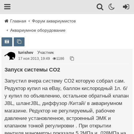
Главная
Форум аквариумистов
Аквариумное оборудование
turishev
Участник
17 ноя 2013, 19:49
1186
Запуск системы СО2
Запустил вчера систему СО2 которую собрал сам.
Редуктор купил на eBay, баллон кислородный 1л. б/
у купил по объявлению, остальное обратный клапан
JBL, шлангJBL, диффузор /Китай/ в аквариумном
магазине. Редуктор не регулируемый, рабочее
давление установленное, встроенный ЭМК и
клапаном тонкой регулировки . При открытии
вентиля манометры показали 5,2МПа и ,028МПа на