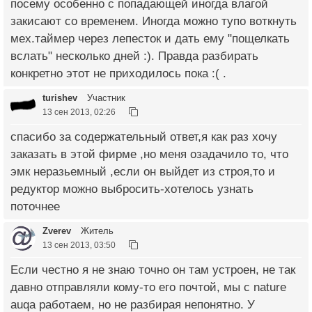
посему особенно с попадающей иногда влагой
закисают со временем. Иногда можно тупо воткнуть
мех.таймер через лепесток и дать ему "пощелкать
вслать" несколько дней :). Правда разбирать
конкретно этот не приходилось пока :( .
turishev
Участник
13 сен 2013, 02:26
спасибо за содержательный ответ,я как раз хочу
заказать в этой фирме ,но меня озадачило то, что
эмк неразьемный ,если он выйдет из строя,то и
редуктор можно выбросить-хотелось узнать
поточнее
Zverev
Житель
13 сен 2013, 03:50
Если честно я не знаю точно он там устроен, не так
давно отправляли кому-то его почтой, мы с nature
auqa работаем, но не разбирая непонятно. У