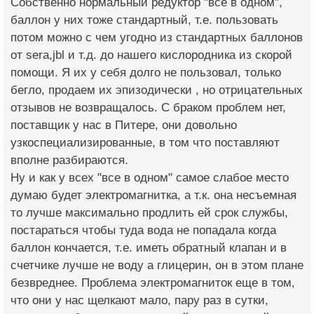
Собственно нормальный редуктор "все в одном",
баллон у них тоже стандартный, т.е. пользовать
потом можно с чем угодно из стандартных баллонов
от sera,jbl и т.д. до нашего кислородника из скорой
помощи. Я их у себя долго не пользовал, только
бегло, продаем их эпизодически , но отрицательных
отзывов не возвращалось. С браком проблем нет,
поставщик у нас в Питере, они довольно
узкоспециализированные, в том что поставляют
вполне разбираются.
Ну и как у всех "все в одном" самое слабое место
думаю будет электромагнитка, а т.к. она несъемная
то лучше максимально продлить ей срок службы,
постараться чтобы туда вода не попадала когда
баллон кончается, т.е. иметь обратный клапан и в
счетчике лучше не воду а глицерин, он в этом плане
безвреднее. Проблема электромагниток еще в том,
что они у нас щелкают мало, пару раз в сутки,