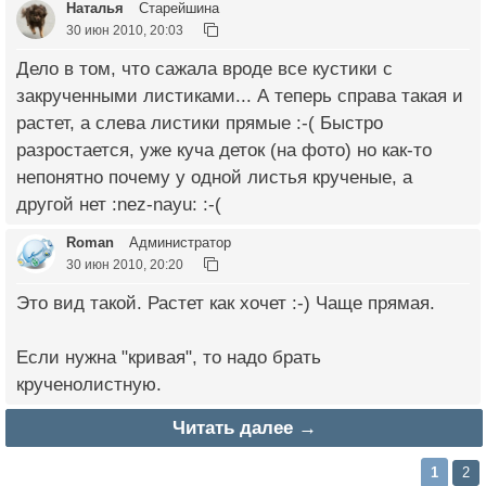
Наталья
Старейшина
30 июн 2010, 20:03
Дело в том, что сажала вроде все кустики с
закрученными листиками... А теперь справа такая и
растет, а слева листики прямые :-( Быстро
разростается, уже куча деток (на фото) но как-то
непонятно почему у одной листья крученые, а
другой нет :nez-nayu: :-(
Roman
Администратор
30 июн 2010, 20:20
Это вид такой. Растет как хочет :-) Чаще прямая.
Если нужна "кривая", то надо брать
крученолистную.
Читать далее →
1
2