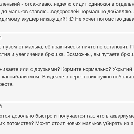
хленький - отсаживаю..неделю сидит одинокая в отдельно
 дя мальков ставлю...водорослей нормально добавляю..
идимому акушер никакущий! :D Не хочет потомство давать
с пузом от малька, её практически ничто не остановит. П
рстия и увеличение брюшка. Возможны, вы путаете брю
живаете или с друзьями? Кормите нормально? Укрытий д
 каннибализмом. В идеале в нерестовик нужно побольше
реста.
тся довольно быстро и получается так, что в аквариуме
их потомстве? Может стоит новых мальков убирать из 