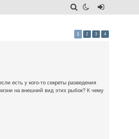
1
2
3
4
сли есть у кого-то секреты разведения
жизни на внешний вид этих рыбок? К чему