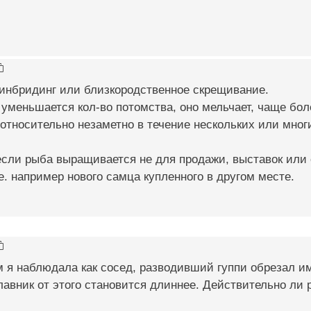
 инбридинг или близкородственное скрещивание.
уменьшается кол-во потомства, оно мельчает, чаще боле
относительно незаметно в течение нескольких или мног
если рыба выращивается не для продажи, выставок или 
Те. например нового самца купленного в другом месте.
 я наблюдала как сосед, разводивший гуппи обрезал им
лавник от этого становится длиннее. Действительно ли 