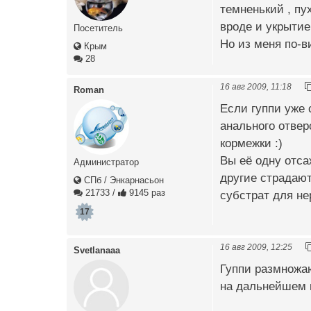
темненький , пу
вроде и укрытие
Посетитель
Но из меня по-в
Крым
28
16 авг 2009, 11:18
Roman
Если гуппи уже 
анального отве
кормежки :)
Вы её одну отса
Администратор
другие страдают
СПб / Энкарнасьон
21733
/
9145 раз
субстрат для не
17
16 авг 2009, 12:25
Svetlanaaa
Гуппи размножаю
на дальнейшем 