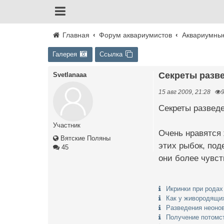
Главная
Форум аквариумистов
Аквариумны
Галерея
Ссылка
Секреты раз
Svetlanaaa
15 авг 2009, 21:28
Секреты развед
Участник
Очень нравятся 
Вятские Поляны
этих рыбок, под
45
они более чувст
Икринки при рода
Как у живородящих
Разведения неоно
Получение потомс