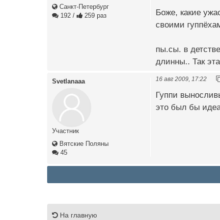
Санкт-Петербург
Боже, какие ужас
192
/
259 раз
своими гуппёхам
пы.сы. в детств
длинны.. Так эт
16 авг 2009, 17:22
Svetlanaaa
Гуппи выносливы
это был бы идеа
Участник
Вятские Поляны
45
На главную