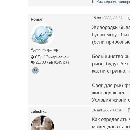
Разведение живоро
15 авг 2009, 23:13
Roman
Живородки бываю
Гуппи могут быт
(если привозные
Администратор
Большинство ры
СПб / Энкарнасьон
21733
/
9145 раз
рыбы будут без 
как ни странно,
17
Свет для рыб фа
живородок нет.
Условия жизни 
16 авг 2009, 00:36
zelechka
Как определить 
может давать по