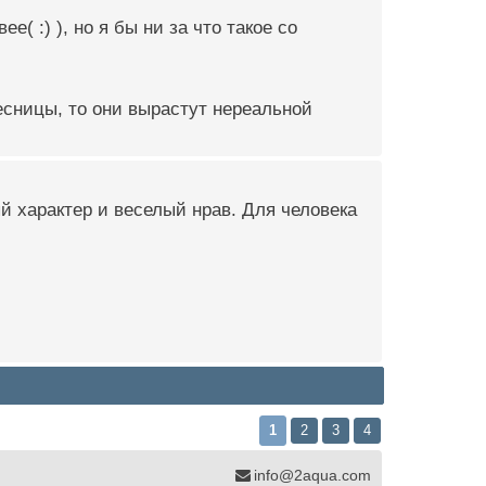
е( :) ), но я бы ни за что такое со
ресницы, то они вырастут нереальной
й характер и веселый нрав. Для человека
1
2
3
4
info@2aqua.com