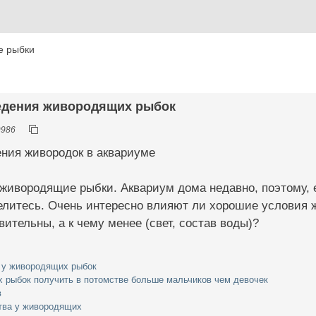
е рыбки
ведения живородящих рыбок
9986
ения живородок в аквариуме
живородящие рыбки. Аквариум дома недавно, поэтому, е
елитесь. Очень интересно влияют ли хорошие условия 
вительны, а к чему менее (свет, состав воды)?
х у живородящих рыбок
 рыбок получить в потомстве больше мальчиков чем девочек
в
тва у живородящих