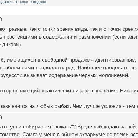
дящих в тазах и ведрах
т разные, как с точки зрения вида, так и с точки зрени
ь простейшими в содержании и размножении (если адап
 дикари).
б, имеющихся в свободной продаже - адаптированные, 
проблем сами продолжать род. Наиболее плодовиты из в
 трудности вызывает содержание черных моллинезий.
ктор не имещий практически никакого значения. Никаких
сказывается на любых рыбах. Чем лучше условия - тем
что гуппи собирается "рожать"? Вроде наблюдаю за ней..
томство. Самка у меня в общем аквариуме со всеми ост