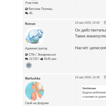
Участник
Вятские Поляны
45
16 авг 2009, 16:00
Roman
Он действительн
Такие манипуляц
Насчёт целесооб
Администратор
СПб / Энкарнасьон
21733
/
9145 раз
17
16 авг 2009, 16:36
Marfushka
Svetlanaaa
Будучи ребёнком 
становится длинн
Свой на форуме