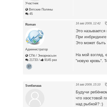
Участник
Вятские Поляны
45
16 авг 2009, 12:42
Roman
Это называется
При инбридинге 
Это может быть 
Администратор
На мой взгляд, 
СПб / Энкарнасьон
21733
/
9145 раз
"новую кровь". 
17
16 авг 2009, 15:10
Svetlanaaa
Будучи ребёнком
что хвостовой п
над рыбкой? :)