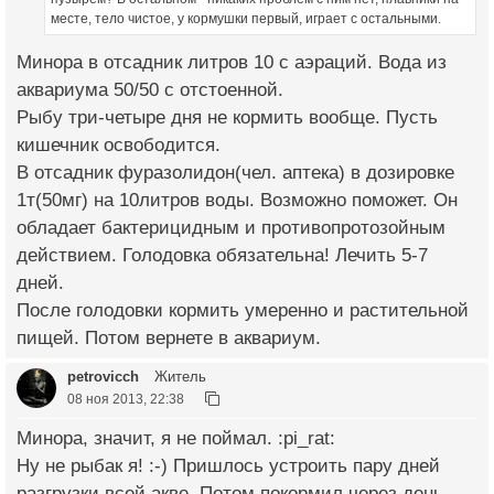
месте, тело чистое, у кормушки первый, играет с остальными.
Минора в отсадник литров 10 с аэраций. Вода из
аквариума 50/50 с отстоенной.
Рыбу три-четыре дня не кормить вообще. Пусть
кишечник освободится.
В отсадник фуразолидон(чел. аптека) в дозировке
1т(50мг) на 10литров воды. Возможно поможет. Он
обладает бактерицидным и противопротозойным
действием. Голодовка обязательна! Лечить 5-7
дней.
После голодовки кормить умеренно и растительной
пищей. Потом вернете в аквариум.
petrovicch
Житель
08 ноя 2013, 22:38
Минора, значит, я не поймал. :pi_rat:
Ну не рыбак я! :-) Пришлось устроить пару дней
разгрузки всей акве. Потом покормил через день.