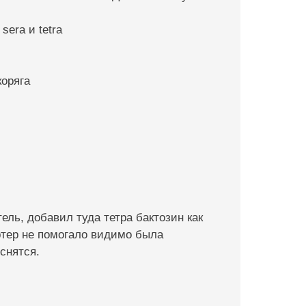
sera и tetra
коряга
ль, добавил туда тетра бактозин как
артер не помогало видимо была
снятся.