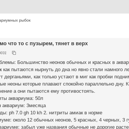
ариумных рыбок
имо что то с пузырем, тянет в верх
8031
облемы: Большинство неонов обычных и красных в аква
ак как пытаются нырнуть до дна но явно стали намного л
т дерганьями, как только устают в миг как пробки подн
ые неоны которые плавают спокойно параллельно дну. К
чение а они пытаются ему противостоять.
иты аквариума: 50л
н аквариум: 3месяца
ды: ph 7.0 gh 10 kh 2. нитриты амиак в норме
уме: около 12 обычных неонов, 5 красных, 4 черных, 3 г
квариуме: забыл уже названия обычные не дорогие расте