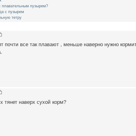
х
с плавательным пузырем?
да с пузырем
льную тетру
ят почти все так плавают , меньше наверно нужно корми
.
их тянет наверх сухой корм?