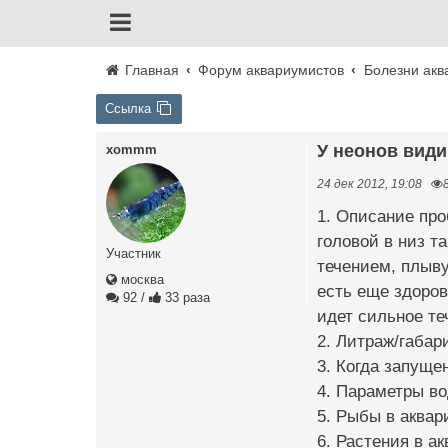
Главная
Форум аквариумистов
Болезни акв
Ссылка
У неонов вид
xommm
24 дек 2012, 19:08
1. Описание пр
головой в низ т
Участник
течением, плыву
москва
есть еще здоров
92
/
33 раза
идет сильное те
2. Литраж/габар
3. Когда запуще
4. Параметры во
5. Рыбы в аквари
6. Растения в а