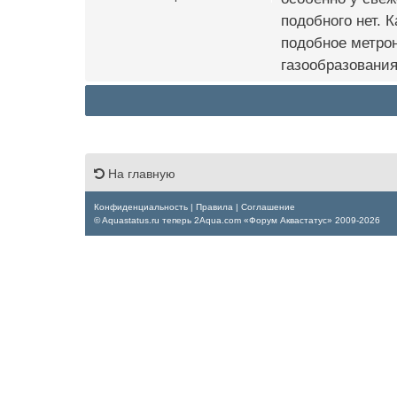
подобного нет. 
подобное метрон
газообразования
На главную
Конфиденциальность
|
Правила
|
Соглашение
© Aquastatus.ru теперь 2Aqua.com «Форум Аквастатус» 2009-2026