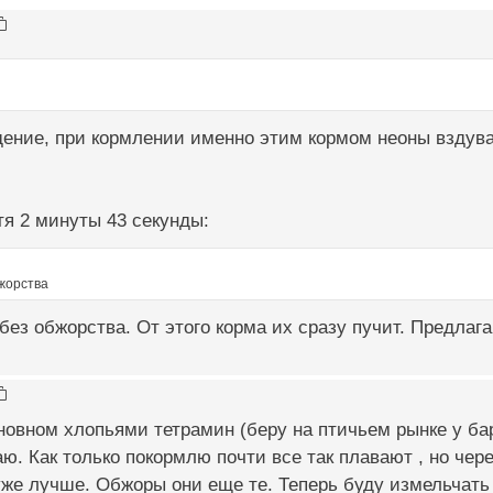
ение, при кормлении именно этим кормом неоны вздува
я 2 минуты 43 секунды:
жорства
 без обжорства. От этого корма их сразу пучит. Предлаг
новном хлопьями тетрамин (беру на птичьем рынке у бар
ю. Как только покормлю почти все так плавают , но чер
же лучше. Обжоры они еще те. Теперь буду измельчать 