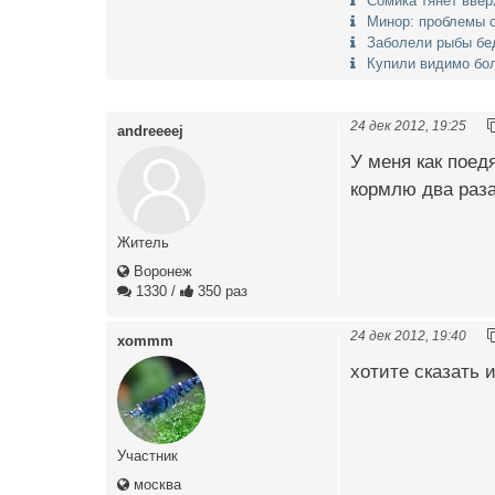
Сомика тянет ввер
Минор: проблемы 
Заболели рыбы бе
Купили видимо бо
24 дек 2012, 19:25
andreeeej
У меня как поед
кормлю два раза
Житель
Воронеж
1330
/
350 раз
24 дек 2012, 19:40
xommm
хотите сказать 
Участник
москва