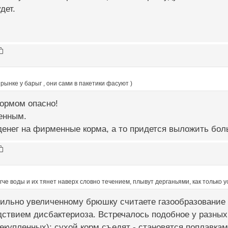
дет.
 рынке у барыг , они сами в пакетики фасуют )
кормом опасно!
енным.
енег на фирменные корма, а то придется выложить боль
гче воды и их тянет наверх словно течением, плывут дерганьями, как только 
сильно увеличенному брюшку считаете газообразование 
ствием дисбактериоза. Встречалось подобное у разных 
екупленных): сухой корм съедят - становятся поплавкам