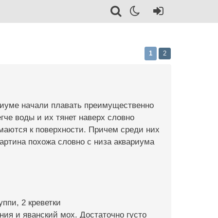
1
2
риуме начали плавать преимущественно
егче воды и их тянет наверх словно
имаются к поверхности. Причем среди них
артина похожа словно с низа аквариума
уппи, 2 креветки
ния и яванский мох. Достаточно густо