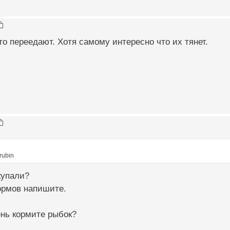
то переедают. Хотя самому интересно что их тянет.
rubin
купали?
ормов напишите.
ень кормите рыбок?