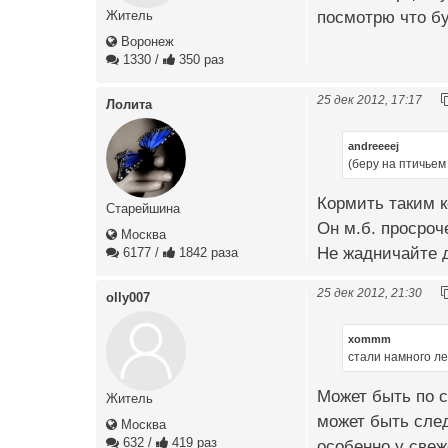
посмотрю что бу
Житель
Воронеж
1330
/
350 раз
25 дек 2012, 17:17
Лолита
andreeeej
(беру на птичьем
Кормить таким 
Старейшина
Он м.б. просроч
Москва
Не жадничайте д
6177
/
1842 раза
25 дек 2012, 21:30
olly007
xommm
стали намного ле
Может быть по 
Житель
может быть след
Москва
632
/
419 раз
особенно у свеж