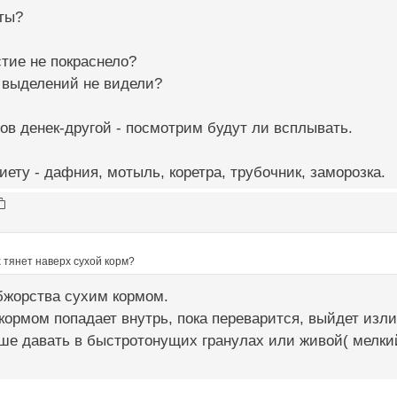
ты?
тие не покраснело?
 выделений не видели?
ов денек-другой - посмотрим будут ли всплывать.
иету - дафния, мотыль, коретра, трубочник, заморозка.
х тянет наверх сухой корм?
бжорства сухим кормом.
кормом попадает внутрь, пока переварится, выйдет изли
ше давать в быстротонущих гранулах или живой( мелкий