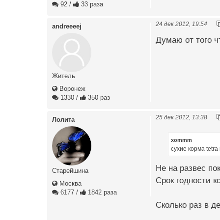
92
/
33 раза
24 дек 2012, 19:54
andreeeej
Думаю от того ч
Житель
Воронеж
1330
/
350 раз
25 дек 2012, 13:38
Лолита
xommm
сухие корма tetra 
Не на развес по
Старейшина
Срок годности к
Москва
6177
/
1842 раза
Сколько раз в д