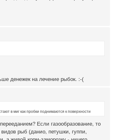
ше денежек на лечение рыбок. :-(
устают в миг как пробки поднимаются к поверхности
перееданием? Если газообразование, то
видов рыб (данио, петушки, гуппи,
и, а живой корм-заморозку - ничего