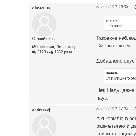
25 дек 2012, 16:33
dimetrius
xommm
tetra rubin
Такое-же наблюд
Старейшина
Смените корм.
Германия, Липпштадт
3123
/
1352 раза
Добавлено спуст
Нелена
От излишнего об
Нет, Надь, даже
nayu:
25 дек 2012, 17:05
andreeeej
А я кормлю в ос
размельчаю и да
снизил порции у