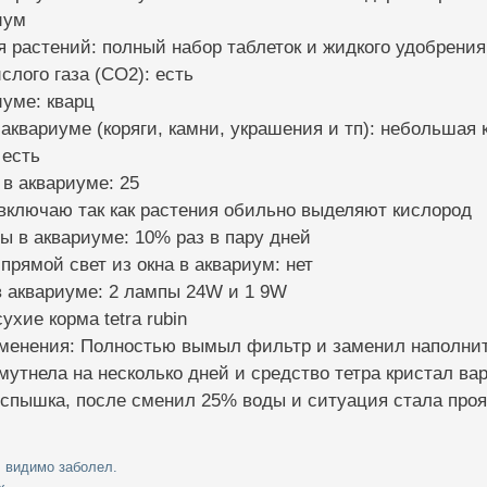
иум
я растений: полный набор таблеток и жидкого удобрения 
слого газа (CO2): есть
иуме: кварц
 аквариуме (коряги, камни, украшения и тп): небольшая 
 есть
 в аквариуме: 25
 включаю так как растения обильно выделяют кислород
ы в аквариуме: 10% раз в пару дней
 прямой свет из окна в аквариум: нет
в аквариуме: 2 лампы 24W и 1 9W
ухие корма tetra rubin
менения: Полностью вымыл фильтр и заменил наполните
мутнела на несколько дней и средство тетра кристал в
спышка, после сменил 25% воды и ситуация стала проя
, видимо заболел.