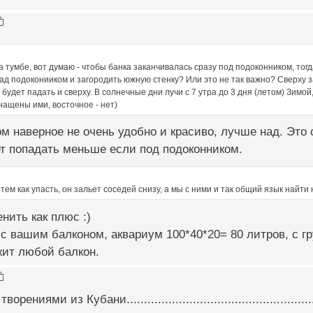
а тумбе, вот думаю - чтобы банка заканчивалась сразу под подоконником, тог
ад подоконииком и загородить южную стенку? Или это не так важно? Сверху з
 будет падать и сверху. В солнечные дни лучи с 7 утра до 3 дня (летом) Зимо
ащены ими, восточное - нет)
м наверное не очень удобно и красиво, лучше над. Это с
ет попадать меньше если под подоконником.
тем как упасть, он зальет соседей снизу, а мы с ними и так общий язык найти 
нить как плюс :)
 с вашим балконом, аквариум 100*40*20= 80 литров, с гру
жит любой балкон.
ниями из Кубани.....................................................