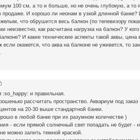
имум 100 см, а то и больше, но не очень глубокую, а то 
в продаже. И хорошо ли неонам в узкой длинной банке? 
яжелым, что обрушится весь балкон (по телевизору пока
ки неизвестно, как расчитана нагрузка на балкон? У кого
балконе? И какие технические аспекты такой аквы, цена в
к если окажется, что аква на балконе не уживется, то зан
.
:so_happy: и правильная.
рошенько рассчитать пространство. Аквариум под зака
центов на 20-30 выше стандартной банки.
рошо в любой банке при их разумном количестве )
ния - если прямой солнечный свет попадать не будет - н
не можно залить темной краской.