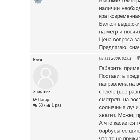
Высокие темпер
наличии необход
кратковременная
Балкон выдержит
на метр и посчи
Цена вопроса за
Предлагаю, снач
08 авг 2009, 01:01
Катя
Габариты пример
Поставить предп
направлена на в
стекло (все равн
Участник
смотреть на вос
Питер
53
/
1 раз
солнечные лучи 
хватит. Может, 
А что касается 
барбусы ее щипл
что-то не прижи