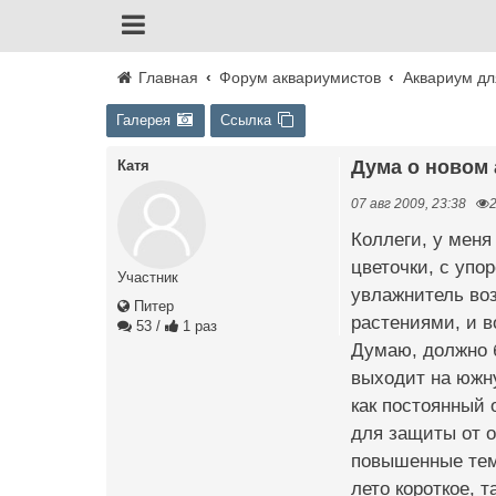
Главная
Форум аквариумистов
Аквариум дл
Галерея
Ссылка
Дума о новом
Катя
07 авг 2009, 23:38
Коллеги, у меня
цветочки, с упо
Участник
увлажнитель воз
Питер
растениями, и в
53
/
1 раз
Думаю, должно б
выходит на южну
как постоянный 
для защиты от о
повышенные темп
лето короткое, 