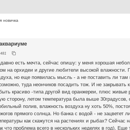
я новичка
 аквариуме
2481
 давно есть мечта, сейчас опишу: у меня хорошая небо
ром на орхидеи и другие любители высокой влажности. 
духа, но еще появилась мысль - а не поставить ли там
озможно, туда неончиков посадить тож. И не закрывать 
ыть красиво -типа другой вид оранжереи, плюс живые 
ю сторону, летом температура была выше 30градусов, с
обильный полив, влажность воздуха ну хоть 50%, пост
жогов прямого солнца. Но банка с водой - не зацветет 
ературы как скажутся на растениях и рыбах? Сейчас на
так что проблема всего в нескольких неделях в год). Еще