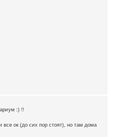
риум :) !!
все ок (до сих пор стоят), но там дома