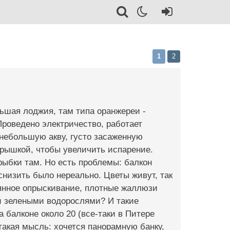
1
2
льшая лоджия, там типа оранжереи -
Проведено электричество, работает
 небольшую акву, густо засаженную
крышкой, чтобы увеличить испарение.
рыбки там. Но есть проблемы: балкон
низить было нереально. Цветы живут, так
оянное опрыскивание, плотные жаллюзи
ли зелеными водорослями? И такие
 балконе около 20 (все-таки в Питере
 такая мысль: хочется панорамную банку,