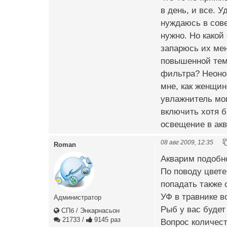
в день, и все. 
нуждаюсь в сове
нужно. Но какой
запарюсь их мен
повышенной темп
фильтра? Неонов
мне, как женщин
увлажнитель мо
включить хотя бы
освещение в ак
08 авг 2009, 12:35
Roman
Акварим подобно
По поводу цвете
попадать также 
УФ в травнике в
Администратор
Рыб у вас будет
СПб / Энкарнасьон
21733
/
9145 раз
Вопрос количест