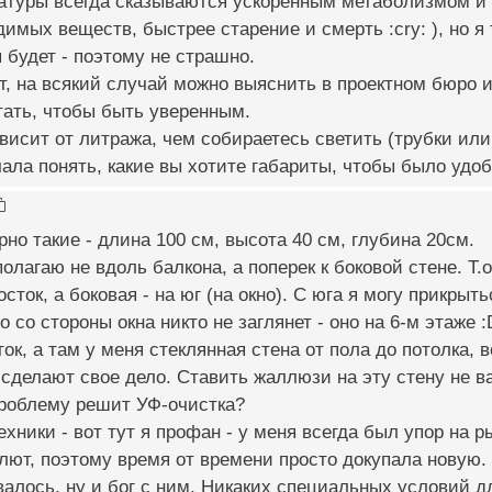
атуры всегда сказываются ускоренным метаболизмом и
имых веществ, быстрее старение и смерть :cry: ), но я
 будет - поэтому не страшно.
, на всякий случай можно выяснить в проектном бюро 
тать, чтобы быть уверенным.
висит от литража, чем собираетесь светить (трубки или 
ала понять, какие вы хотите габариты, чтобы было удоб
но такие - длина 100 см, высота 40 см, глубина 20см.
олагаю не вдоль балкона, а поперек к боковой стене. Т.о
осток, а боковая - на юг (на окно). С юга я могу прикры
о со стороны окна никто не заглянет - оно на 6-м этаже 
ток, а там у меня стеклянная стена от пола до потолка,
сделают свое дело. Ставить жаллюзи на эту стену не в
проблему решит УФ-очистка?
техники - вот тут я профан - у меня всегда был упор на 
ют, поэтому время от времени просто докупала новую. 
валось, ну и бог с ним. Никаких специальных условий дл