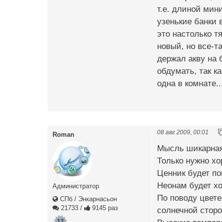
т.е. длиной мин
узенькие банки 
это настолько т
новый, но все-та
держал акву на 
обдумать, так ка
одна в комнате..
08 авг 2009, 00:01
Roman
Мысль шикарная 
Только нужно хо
Ценник будет по
Неонам будет хо
Администратор
По поводу цвете
СПб / Энкарнасьон
21733
/
9145 раз
солнечной сторо
17