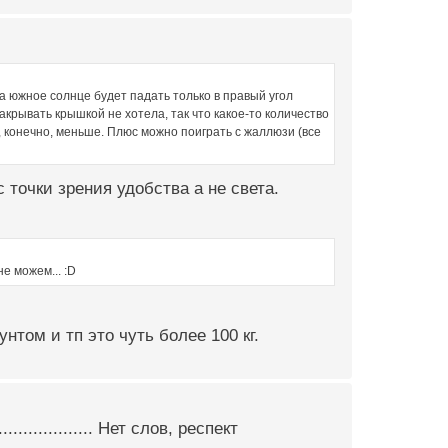
да южное солнце будет падать только в правый угол
акрывать крышкой не хотела, так что какое-то количество
й, конечно, меньше. Плюс можно поиграть с жаллюзи (все
 точки зрения удобства а не света.
не можем... :D
нтом и тп это чуть более 100 кг.
................... Нет слов, респект