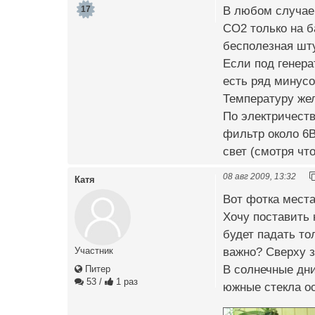
В любом случае 
17
СО2 только на б
бесполезная шту
Если под генера
есть ряд минусо
Температуру жел
По электричеств
фильтр около 6В
свет (смотря что
08 авг 2009, 13:32
Катя
Вот фотка места
Хочу поставить 
будет падать то
важно? Сверху з
Участник
В солнечные дни
Питер
53
/
1 раз
южные стекла ос