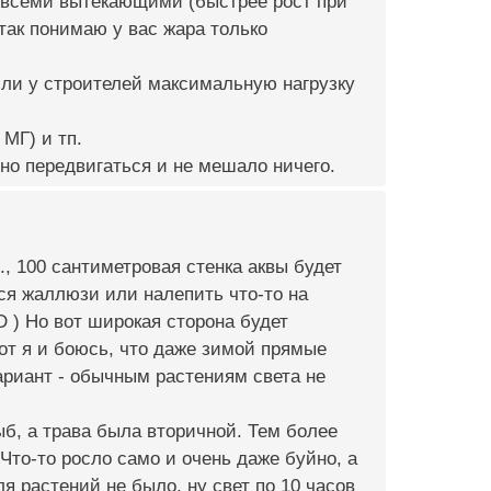
 всеми вытекающими (быстрее рост при
 так понимаю у вас жара только
или у строителей максимальную нагрузку
МГ) и тп.
но передвигаться и не мешало ничего.
., 100 сантиметровая стенка аквы будет
ться жаллюзи или налепить что-то на
:D ) Но вот широкая сторона будет
 вот я и боюсь, что даже зимой прямые
ариант - обычным растениям света не
рыб, а трава была вторичной. Тем более
Что-то росло само и очень даже буйно, а
я растений не было, ну свет по 10 часов