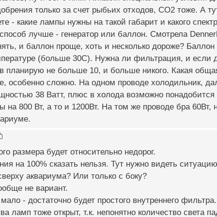
Удобрения только за счет рыбьих отходов, СО2 тоже. А т
те - какие лампы нужны на такой габарит и какого спект
 способ лучше - генератор или баллон. Смотрела Dennerl
ять, и баллон проще, хоть и несколько дороже? Баллон 
ературе (больше 30С). Нужна ли фильтрация, и если да
 планирую не больше 10, и больше никого. Какая общая
е, особенно сложно. На одном проводе холодильник, дал
щностью 38 Ватт, плюс в холода возможно понадобится
 на 800 Вт, а то и 1200Вт. На том же проводе бра 60Вт,
вариуме.
го размера будет относительно недорог.
ния на 100% сказать нельзя. Тут нужно видеть ситуацию 
сверху аквариума? Или только с боку?
ообще не вариант.
 мало - достаточно будет простого внутреннего фильтра.
ва ламп тоже открыт, т.к. непонятно количество света п