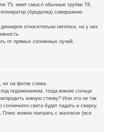
ли Т5, имет смысл обычные трубки Т8.
гогенератор (бродилка) совершенно
 деннерле относительно неплохи, но у них
ивность.
ать от прямых солнечных лучей.
, юг на фотке слева.
 под подоконником, тогда южное солнце
загородить южную стенку? Или это не так
о солнечного света будет падать и сверху.
е. Плюс можно поиграть с жаллюзи (все