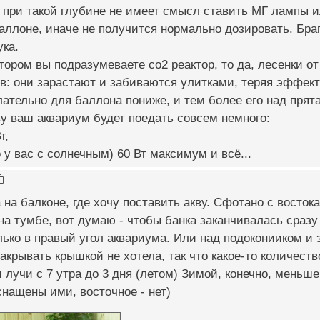
при такой глубине не имеет смысл ставить МГ лампы и
аллоне, иначе не получится нормально дозировать. Бра
ка.
тором вы подразумеваете со2 реактор, то да, лесенки от
в: они зарастают и забиваются улитками, теряя эффект
ательно для баллона пониже, и тем более его над прят
у ваш аквариум будет поедать совсем немного:
т,
 у вас с солнечным) 60 Вт максимум и всё...
 на балконе, где хочу поставить акву. Сфотано с востока
на тумбе, вот думаю - чтобы банка заканчивалась сразу
лько в правый угол аквариума. Или над подоконииком и 
акрывать крышкой не хотела, так что какое-то количеств
 лучи с 7 утра до 3 дня (летом) Зимой, конечно, меньш
нащены ими, восточное - нет)