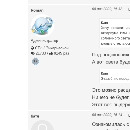
08 авг 2009, 15:32
Roman
Катя
Хочу поставить н
аквариума. Или н
солнечного света
Администратор
южные стекла осн
СПб / Энкарнасьон
21733
/
9145 раз
Под подоконнико
17
А вот света буд
Катя
Этаж 6, но перед 
Это можно расце
Ничего не будет
Этот вес выдер
08 авг 2009, 16:14
Катя
Ознакомилась с творе