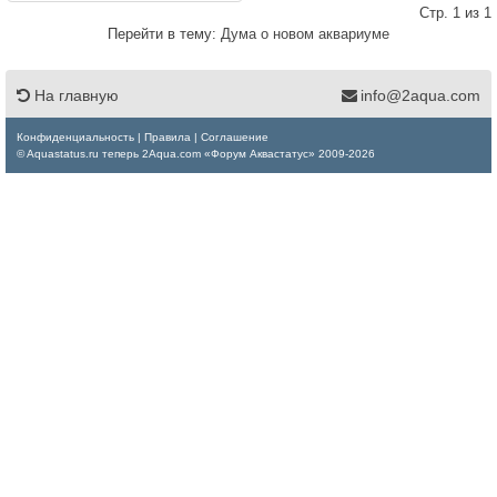
Стр. 1 из 1
Перейти в тему:
Дума о новом аквариуме
На главную
info@2aqua.com
Конфиденциальность
|
Правила
|
Соглашение
© Aquastatus.ru теперь 2Aqua.com «Форум Аквастатус» 2009-2026