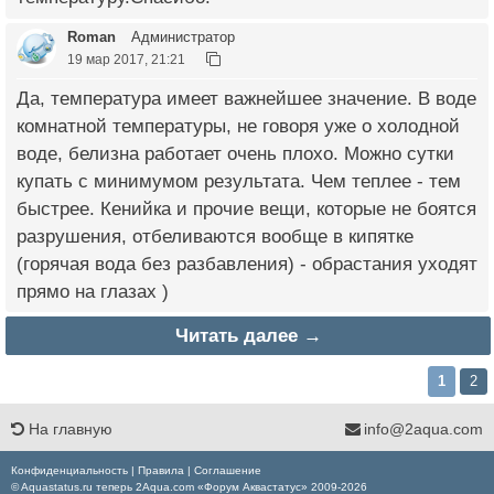
Roman
Администратор
19 мар 2017, 21:21
Да, температура имеет важнейшее значение. В воде
комнатной температуры, не говоря уже о холодной
воде, белизна работает очень плохо. Можно сутки
купать с минимумом результата. Чем теплее - тем
быстрее. Кенийка и прочие вещи, которые не боятся
разрушения, отбеливаются вообще в кипятке
(горячая вода без разбавления) - обрастания уходят
прямо на глазах )
Читать далее →
1
2
На главную
info@2aqua.com
Конфиденциальность
|
Правила
|
Соглашение
© Aquastatus.ru теперь 2Aqua.com «Форум Аквастатус» 2009-2026