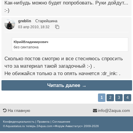
Как-нибудь можно будет попробовать. Руки дойдут...
:-)
greblin
Старейшина
03 апр 2010, 18:32
ЮрийВладимирович
без синтапона
Сколько постов смотрю и все стесняюсь спросить
что за материал такой загадочный :-) .
Не обижайся только а то опять начнется :dr_ink: .
Читать далее →
1
2
3
4
На главную
info@2aqua.com
Конфиденциальность
|
Правила
|
Соглашение
© Aquastatus.ru теперь 2Aqua.com «Форум Аквастатус» 2009-2026