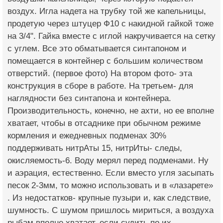
воздух. Игла надета на трубку той же капельницы,
продетую через штуцер Ф10 с накидной гайкой тоже
на 3/4". Гайка вместе с иглой накручивается на сетку
с углем. Все это обматывается синтапоном и
помещается в контейнер с большим количеством
отверстий. (первое фото) На втором фото- эта
конструкция в сборе в работе. На третьем- для
наглядности без синтапона и контейнера.
Производительность, конечно, не ахти, но ее вполне
хватает, чтобы в отсаднике при обычном режиме
кормления и ежедневных подменах 30%
поддерживать нитрАты 15, нитрИты- следы,
окисляемость-6. Воду мерял перед подменами. Ну
и аэрация, естественно. Если вместо угля засыпать
песок 2-3мм, то можно использовать и в «лазарете»
. Из недостатков- крупные пузыри и, как следствие,
шумность. С шумом пришлось мириться, а воздуха
рыбам вполне хватает, если судить по их