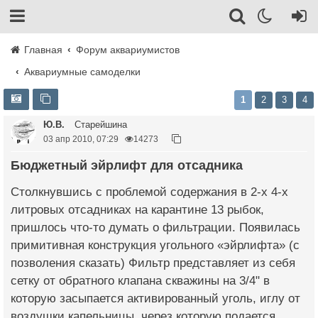
Главная
Форум аквариумистов
Аквариумные самоделки
1
2
3
4
Ю.В.
Старейшина
03 апр 2010, 07:29
14273
Бюджетный эйрлифт для отсадника
Столкнувшись с проблемой содержания в 2-х 4-х
литровых отсадниках на карантине 13 рыбок,
пришлось что-то думать о фильтрации. Появилась
примитивная конструкция угольного «эйрлифта» (с
позволения сказать) Фильтр представляет из себя
сетку от обратного клапана скважины на 3/4" в
которую засыпается активированный уголь, иглу от
воздушки капельницы, через которую подается