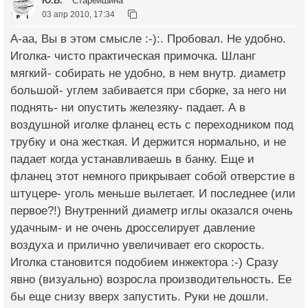
Ю.В.
Старейшина
03 апр 2010, 17:34
А-аа, Вы в этом смысле :-):. Пробовал. Не удобно.
Иголка- чисто практическая примочка. Шланг
мягкий- собирать не удобно, в нем внутр. диаметр
большой- углем забивается при сборке, за него ни
поднять- ни опустить железяку- падает. А в
воздушной иголке фланец есть с переходником под
трубку и она жесткая. И держится нормально, и не
падает когда устанавливаешь в банку. Еще и
фланец этот немного прикрывает собой отверстие в
штуцере- уголь меньше вылетает. И последнее (или
первое?!) Внутренний диаметр иглы оказался очень
удачным- и не очень дросселирует давление
воздуха и прилично увеличивает его скорость.
Иголка становится подобием инжектора :-) Сразу
явно (визуально) возросла производительность. Ее
бы еще снизу вверх запустить. Руки не дошли.