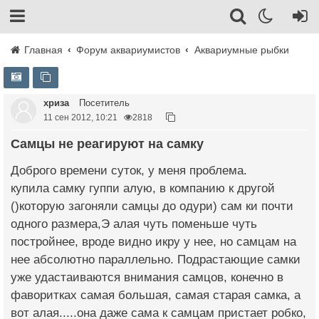
Главная
Форум аквариумистов
Аквариумные рыбки
хриза
Посетитель
11 сен 2012, 10:21
2818
Самцы не реагируют на самку
Доброго времени суток, у меня проблема.
купила самку гуппи алую, в компанию к другой
()которую загоняли самцы до одури) сам ки почти
одного размера,Э алая чуть поменьше чуть
постройнее, вроде видно икру у нее, но самцам на
нее абсолютно параллельно. Подрастающие самки
уже удастаиваются внимания самцов, конечно в
фаворитках самая большая, самая старая самка, а
вот алая.....она даже сама к самцам пристает робко,