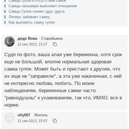
Самцы гуппи в отсутствии самок
Самцы пальмери выясняют отношения
Самцы Гуппи гоняют друг друга
Лялиус забивает самку.
Как выловить самку гуппи
дядя Вова
Старейшина
11 сен 2012, 15:27
Судя по фото, ваша алая уже беременна, хотя срок
еще не большой, вполне нормальная здоровая
самка гуппи. Может быть и пристают к другим, что
их еще не "заправили", а эта уже накаченная, с ней
не интересно любовь любить. По моим
наблюдениям, беременные самки часто
"равнодушны" к ухаживаниям, так что, ИМХО, все в
норме.
olly007
Житель
11 сен 2012, 15:57