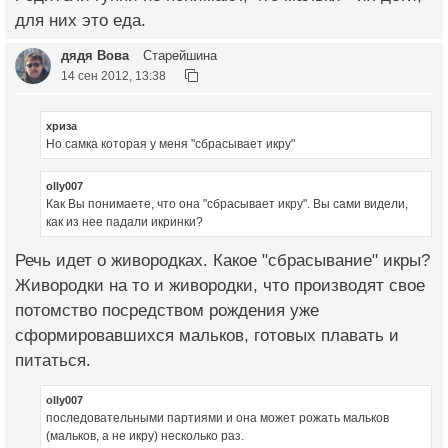
для них это еда.
дядя Вова
Старейшина
14 сен 2012, 13:38
хриза
Но самка которая у меня "сбрасывает икру"
olly007
Как Вы понимаете, что она "сбрасывает икру". Вы сами видели,
как из нее падали икринки?
Речь идет о живородках. Какое "сбрасывание" икры?
Живородки на то и живородки, что производят свое
потомство посредством рождения уже
сформировавшихся мальков, готовых плавать и
питаться.
olly007
последовательными партиями и она может рожать мальков
(мальков, а не икру) несколько раз.