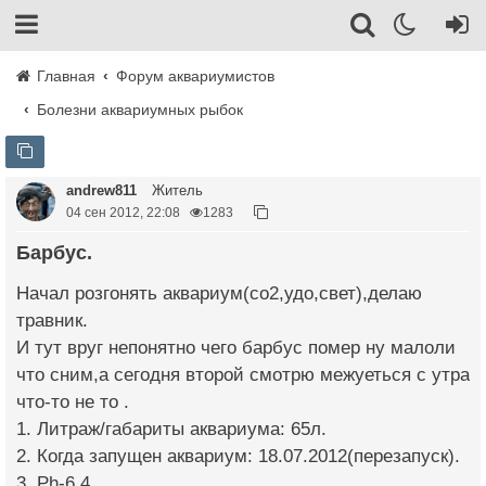
Главная
Форум аквариумистов
Болезни аквариумных рыбок
andrew811
Житель
04 сен 2012, 22:08
1283
Барбус.
Начал розгонять аквариум(со2,удо,свет),делаю
травник.
И тут вруг непонятно чего барбус помер ну малоли
что сним,а сегодня второй смотрю межуеться с утра
что-то не то .
1. Литраж/габариты аквариума: 65л.
2. Когда запущен аквариум: 18.07.2012(перезапуск).
3. Ph-6.4