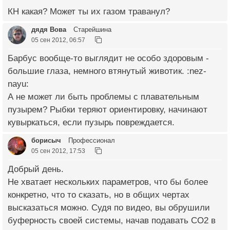
КН какая? Может ты их газом траванул?
дядя Вова
Старейшина
05 сен 2012, 06:57
Барбус вообще-то выглядит не особо здоровым -
большие глаза, немного втянутый животик. :nez-
nayu:
А не может ли быть проблемы с плавательным
пузырем? Рыбки теряют ориентировку, начинают
кувыркаться, если пузырь повреждается.
борисыч
Профессионал
05 сен 2012, 17:53
Добрый день.
Не хватает нескольких параметров, что бы более
конкретно, что то сказать, но в общих чертах
высказаться можно. Судя по видео, вы обрушили
буферность своей системы, начав подавать СО2 в