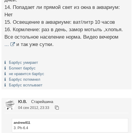
14. Попадает ли прямой свет из окна в аквариум:
Нет
15. Освещение в аквариуме: ват/литр 10 часов
16. Кормление: раз в день, замор мотыль ,хлопья.
Все остольное население норма. Видео вечером
...
и так уже сутки.
Барбус умирает
Болеет барбус
не нравится барбус
Барбус потемнел
Барбус всплывает
Ю.В.
Старейшина
04 сен 2012, 23:33
andrew811
3. Ph-6.4