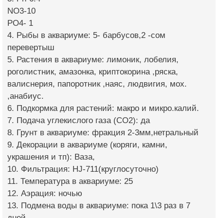
NO3-10
PO4- 1
4. Рыбы в аквариуме: 5- барбусов,2 -сом
перевертыш
5. Растения в аквариуме: лимоник, лобелия,
роголистник, амазонка, криптокорина ,ряска,
валиснерия, папоротник ,наяс, людвигия, мох.
,анабиус.
6. Подкормка для растений: макро и микро.калий.
7. Подача углекислого газа (CO2): да
8. Грунт в аквариуме: фракция 2-3мм,нетральный
9. Декорации в аквариуме (коряги, камни,
украшения и тп): Ваза,
10. Фильтрация: HJ-711(круглосуточно)
11. Температура в аквариуме: 25
12. Аэрация: ночью
13. Подмена воды в аквариуме: пока 1\3 раз в 7
дней.