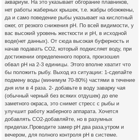
аквариум. На это указывает обгорание плавников,
нет работы жаберных крышек, т.е. жабры обожжены,
да и само поведение рыбы указывает на кислотный
ожег, от резкого снижения рН. По всей видимости, у
вас высокий уровень жесткости и рН, в исходной
воде(нет данных). От сюда высокая буферность и
начав подавать СО2, который подкисляет воду, при
достижении определенного порога, произошел
обвал рН на 2-3 единицы. Этого вполне хватит что
бы положить рыбу. Выход из ситуации: 1-сделайте
подмену воды (минимум 70-80%) частями в течение
дня или в 4 раза. 2- добавьте в воду заварку чая
(обычный черный без всяких отдушек) до еле
заметного окраса, это снимет стресс с рыбы и
улучшит работу жаберного аппарата. Хочется
добавлять СО2-добавляйте, но в разумных
приделах.Проводите замер рН два раза,утром и
вечером, для полного контроля рН в системе.