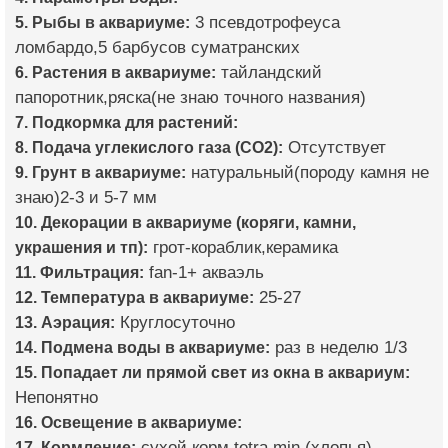
5. Рыбы в аквариуме:
3 псевдотрофеуса
ломбардо,5 барбусов суматранских
6. Растения в аквариуме:
тайландский
папоротник,ряска(не знаю точного названия)
7. Подкормка для растений:
8. Подача углекислого газа (CO2):
Отсутствует
9. Грунт в аквариуме:
натуральный(породу камня не
знаю)2-3 и 5-7 мм
10. Декорации в аквариуме (коряги, камни,
украшения и тп):
грот-кораблик,керамика
11. Фильтрация:
fan-1+ акваэль
12. Температура в аквариуме:
25-27
13. Аэрация:
Круглосуточно
14. Подмена воды в аквариуме:
раз в неделю 1/3
15. Попадает ли прямой свет из окна в аквариум:
Непонятно
16. Освещение в аквариуме:
17. Кормление:
сухой корм tetra min (хлопья)