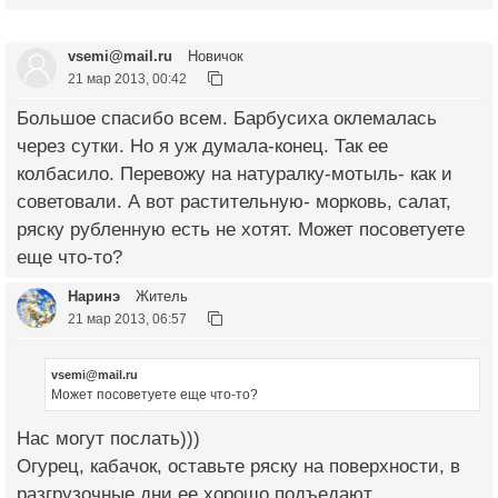
vsemi@mail.ru
Новичок
21 мар 2013, 00:42
Большое спасибо всем. Барбусиха оклемалась
через сутки. Но я уж думала-конец. Так ее
колбасило. Перевожу на натуралку-мотыль- как и
советовали. А вот растительную- морковь, салат,
ряску рубленную есть не хотят. Может посоветуете
еще что-то?
Наринэ
Житель
21 мар 2013, 06:57
vsemi@mail.ru
Может посоветуете еще что-то?
Нас могут послать)))
Огурец, кабачок, оставьте ряску на поверхности, в
разгрузочные дни ее хорошо подъедают.