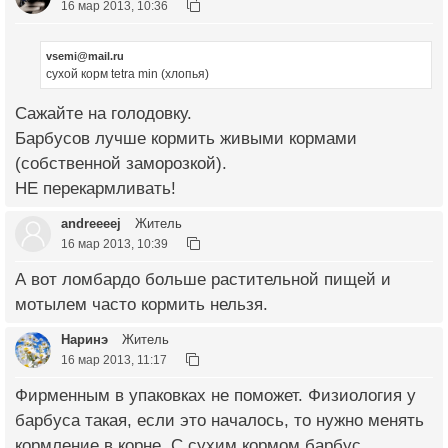
16 мар 2013, 10:36
vsemi@mail.ru
сухой корм tetra min (хлопья)
Сажайте на голодовку.
Барбусов лучше кормить живыми кормами
(собственной заморозкой).
НЕ перекармливать!
andreeeej
Житель
16 мар 2013, 10:39
А вот ломбардо больше растительной пищей и
мотылем часто кормить нельзя.
Наринэ
Житель
16 мар 2013, 11:17
Фирменным в упаковках не поможет. Физиология у
барбуса такая, если это началось, то нужно менять
кормление в корне. С сухим кормом барбус