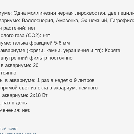
иуме: Одна моллинезия черная лирохвостая, две пецил
квариуме: Валлеснерия, Амазонка, Эх-нежный, Гигрофила
я растений: нет
слого газа (CO2): нет
риуме: галька фракцией 5-6 мм
 аквариуме (коряги, камни, украшения и тп): Коряга
 внутренний фильтр постоянно
 в аквариуме: 26
стоянно
ы в аквариуме: 1 раз в неделю 9 литров
 прямой свет из окна в аквариум: немного
 аквариуме: 2х18 Вт
 раз в день
менения: нет.
лый налет