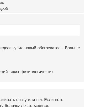
ое
 гриб
 неделе купил новый обогреватель. Больше
езий таких физиологических
аживать сразу или нет. Если есть
у болячку лечат, кажется,