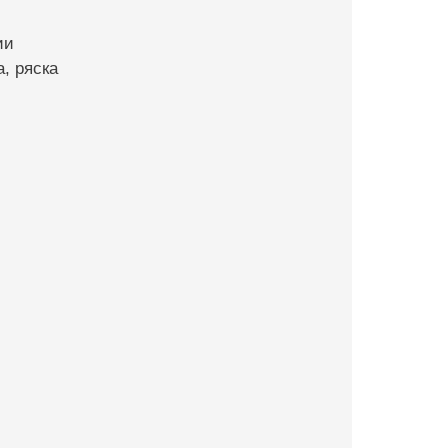
ии
, ряска