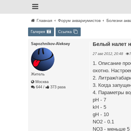
Главная
Форум аквариумистов
Болезни акв
Галерея
Ссылка
Белый налет 
Sapozhnikov-Aleksey
27 авг 2012, 20:48
1. Описание про
охотно. Настрое
Житель
2. Литраж/габар
Москва
3. Когда запуще
644
/
373 раза
4. Параметры в
pH - 7
kH - 5
gH - 10
NO2 - 0.1
NO3 - меньше 5