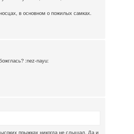
еносцах, в основном о пожилых самках.
божглась? :nez-nayu:
высоких прыжках никогда не слышал. Да и