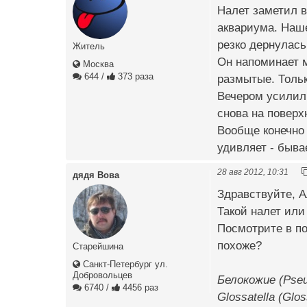
Налет заметил в
аквариума. Наше
резко дернулась
Житель
Он напоминает м
Москва
644
/
373 раза
размытые. Тольк
Вечером усилил 
снова на поверх
Вообще конечно
удивляет - бывае
28 авг 2012, 10:31
дядя Вова
Здравствуйте, А
Такой налет или
Посмотрите в по
похоже?
Старейшина
Санкт-Петербург ул.
Добровольцев
Белокожие (Pse
6740
/
4456 раз
Glossatella (Glo