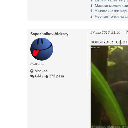
Белый налет на уг
Мальки моллинезии
У моллинезии черн
Черные точки на с
27 авг 2012, 21:50
Sapozhnikov-Aleksey
попытался сфотк
Житель
Москва
644
/
373 раза