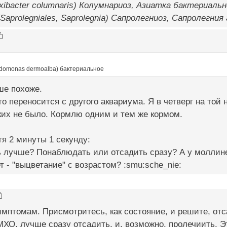
xibacter columnaris) Колумнариоз, Азиатка бактериальн
aprolegniales, Saprolegnia) Сапролегниоз, Сапролегния
domonas dermoalba) бактериальное
ше похоже.
то переносится с другого аквариума. Я в четверг на той
ких не было. Кормлю одним и тем же кормом.
я 2 минуты 1 секунду:
ь лучше? Понаблюдать или отсадить сразу? А у моллин
т - "выцветание" с возрастом? :smu:sche_nie:
имптомам. Присмотритесь, как состояние, и решите, отс
ХО, лучше сразу отсадить, и, возможно, пролечиить. Эт