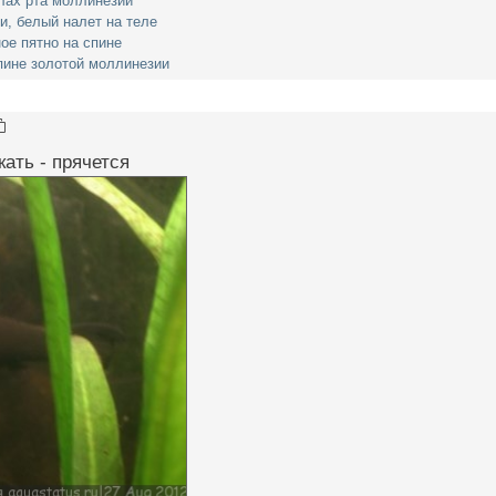
лах рта моллинезии
, белый налет на теле
ое пятно на спине
пине золотой моллинезии
ать - прячется