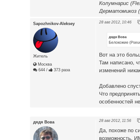
Колумнарис (Fle
Дерматомикоз (S
28 авг 2012, 10:46
Sapozhnikov-Aleksey
дядя Вова
Белокожие (Pseu
Вот на это боль
Житель
Там написано, ч
Москва
изменений ника
644
/
373 раза
Добавлено спуст
Что предпринят
особенностей не
28 авг 2012, 11:56
дядя Вова
Да, похоже по с
возможность, ИМ