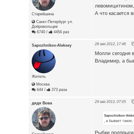
левомицитином, 
А что касается 
Старейшина
Санкт-Петербург ул.
Добровольцев
6740
/
4456 раз
28 авг 2012, 17:48
Sapozhnikov-Aleksey
Молли сегодня в
Владимир, а быв
Житель
Москва
644
/
373 раза
29 авг 2012, 07:05
дядя Вова
Sapozhnikov-Alek
, а бывает такое
Рыбки подпрыгив