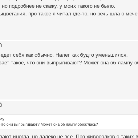
но подробнее не скажу, у моих такого не было.
выцветания, про такое я читал где-то, но речь шла о меч
едет себя как обычно. Налет как будто уменьшился.
ает такое, что они выпрыгивают? Может она об лампу о
sey
, что они выпрыгивают? Может она об лампу обожглась?
ают иногда, но далеко не все. Про живородков о таких 