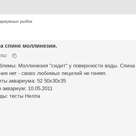
ариумных рыбок
на спине моллинезии.
7562
блемы: Моллинезия "сидит" у поверхности воды. Спина
ния нет - своих любимых пецилий не гоняет.
иты аквариума: 52 50х30х35
н аквариум: 10.05.2011
оды: тесты Нилпа