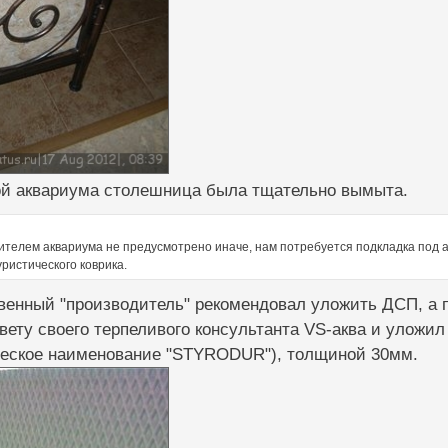
ой аквариума столешница была тщательно вымыта.
ителем аквариума не предусмотрено иначе, нам потребуется подкладка под а
уристического коврика.
енный "производитель" рекомендовал уложить ДСП, а п
вету своего терпеливого консультанта VS-аква и уложи
еское наименование "STYRODUR"), толщиной 30мм.