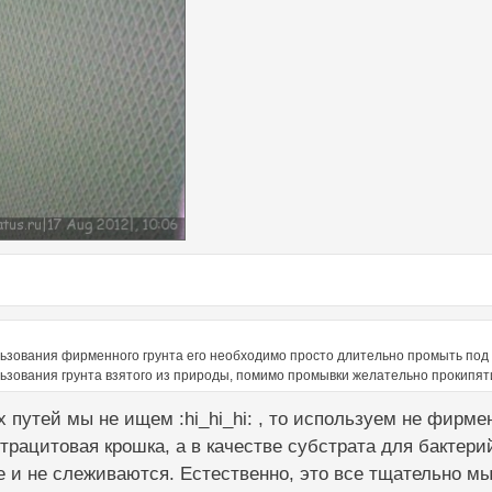
льзования фирменного грунта его необходимо просто длительно промыть под
льзования грунта взятого из природы, помимо промывки желательно прокипяти
х путей мы не ищем :hi_hi_hi: , то используем не фирме
нтрацитовая крошка, а в качестве субстрата для бактер
е и не слеживаются. Естественно, это все тщательно мы