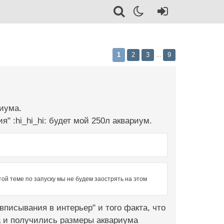
1
2
3
9
…
риума.
я" :hi_hi_hi: будет мой 250л аквариум.
этой теме по запуску мы не будем заострять на этом
вписывания в интерьер" и того факта, что
да и получились размеры аквариума