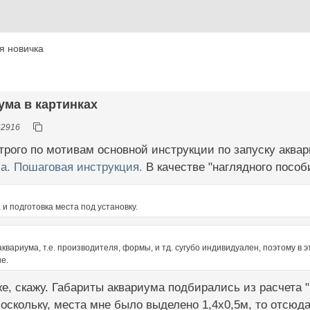
я новичка
иума в картинках
62916
трого по мотивам основной инструкции по запуску аква
а. Пошаговая инструкция.
В качестве "наглядного пособи
и подготовка места под установку.
аквариума, т.е. производителя, формы, и тд. сугубо индивидуален, поэтому в 
е.
же, скажу. Габариты аквариума подбирались из расчета "
Поскольку, места мне было выделено 1,4х0,5м, то отсю