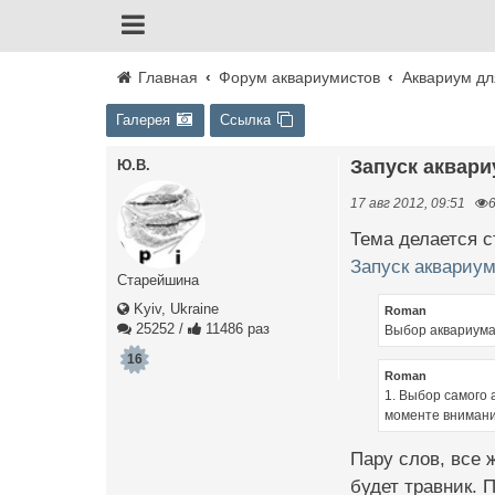
Главная
Форум аквариумистов
Аквариум дл
Галерея
Ссылка
Запуск аквар
Ю.В.
17 авг 2012, 09:51
Тема делается с
Запуск аквариум
Старейшина
Kyiv, Ukraine
Roman
25252
/
11486 раз
Выбор аквариума 
16
Roman
1. Выбор самого 
моменте внимани
Пару слов, все 
будет травник. 