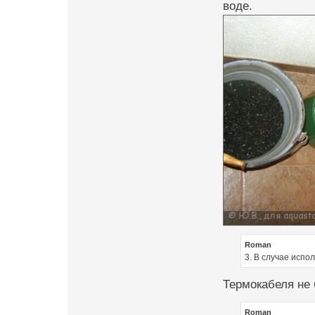
воде.
Roman
3. В случае испо
Термокабеля не 
Roman