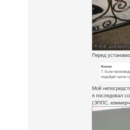
Перед установк
Roman
7. Если производ
подойдёт кусок т
Мой непосредств
я последовал со
(ЭППС, коммерч