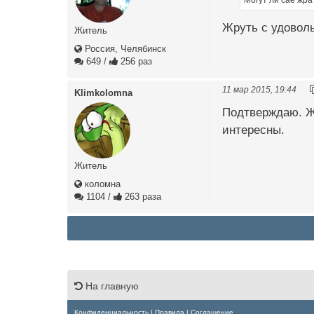
Жруть с удоволь
Житель
Россия, Челябинск
649
/
256 раз
11 мар 2015, 19:44
Klimkolomna
Подтверждаю. Ж
интересны.
Житель
коломна
1104
/
263 раза
На главную
Конфиденциальность
|
Правила
|
Соглашение