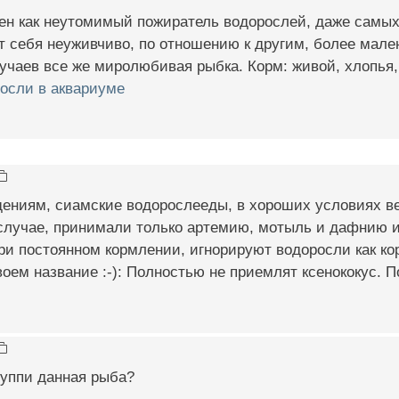
тен как неутомимый пожиратель водорослей, даже самых
 себя неуживчиво, по отношению к другим, более мален
чаев все же миролюбивая рыбка. Корм: живой, хлопья, 
осли в аквариуме
ениям, сиамские водорослееды, в хороших условиях ве
 случае, принимали только артемию, мотыль и дафнию 
ри постоянном кормлении, игнорируют водоросли как ко
оем название :-): Полностью не приемлят ксенококус. П
 гуппи данная рыба?