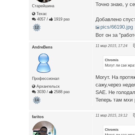
Точно знаю, у с
Старейшина
Техас
Добавлено спуст
4057
/
1919 раз
pics/66190.jpg
12
Вот он за "рабо
11 мар 2015, 17:24
AndreBens
Chromis
Могут ли сае жра
Могут. На протя
Профессионал
сажу,через неде
Архангельск
SAE. Не голодал
3030
/
2588 раз
Теперь там мхи 
14
11 мар 2015, 19:12
faritos
Chromis
Могут ли сае жра