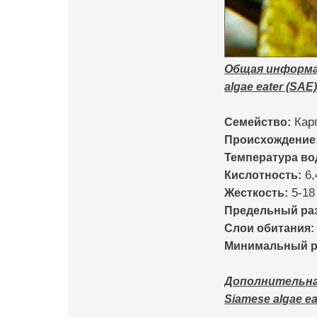
Общая информац
algae eater (SAE)
Семейство:
Кар
Происхождение
Температура во
Кислотность:
6,
Жесткость:
5-18
Предельный раз
Слои обитания:
Минимальный ре
Дополнительная
Siamese algae ea