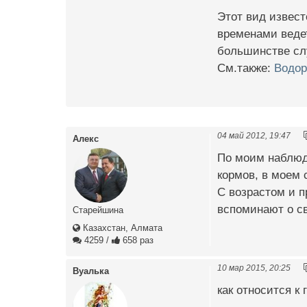
Этот вид извес
временами ведет
большинстве слу
См.также:
Водор
04 май 2012, 19:47
Алекс
По моим наблюд
кормов, в моем
С возрастом и п
вспоминают о св
Старейшина
Казахстан, Алмата
4259
/
658 раз
10 мар 2015, 20:25
Вуалька
как относится к