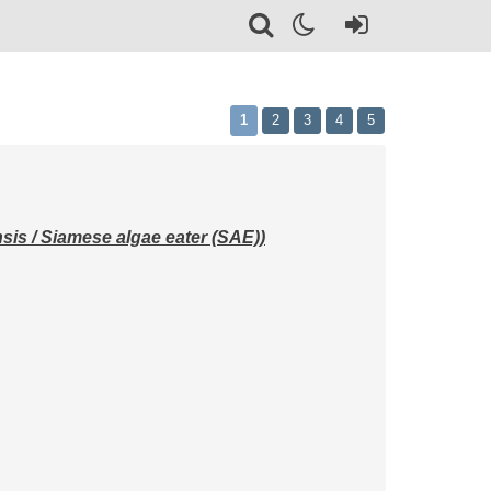
1
2
3
4
5
 / Siamese algae eater (SAE))