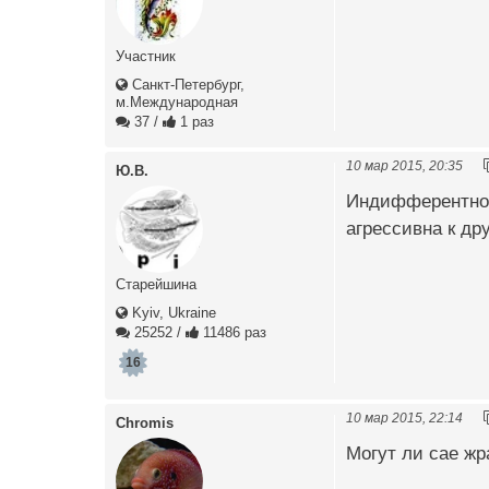
Участник
Санкт-Петербург,
м.Международная
37
/
1 раз
10 мар 2015, 20:35
Ю.В.
Индифферентно. 
агрессивна к др
Старейшина
Kyiv, Ukraine
25252
/
11486 раз
16
10 мар 2015, 22:14
Chromis
Могут ли сае жр