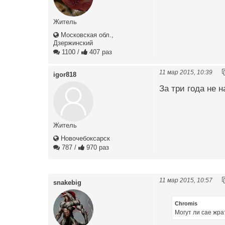
Житель
Московская обл.,
Дзержинский
1100
/
407 раз
11 мар 2015, 10:39
igor818
За три года не 
Житель
Новочебоксарск
787
/
970 раз
11 мар 2015, 10:57
snakebig
Chromis
Могут ли сае жра