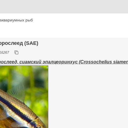
аквариумных рыб
орослеед (SAE)
16267
слеед, сиамский эпалцеоринхус (Crossochelius siamensis