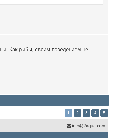
ны. Как рыбы, своим поведением не
1
2
3
4
5
info@2aqua.com