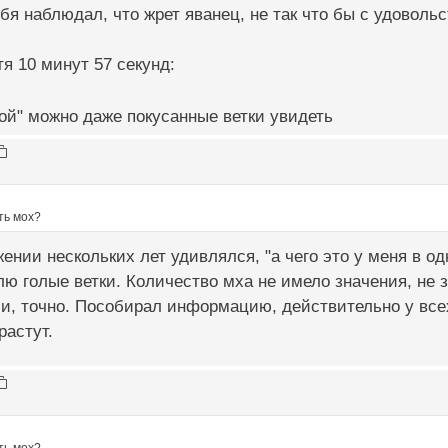
ебя наблюдал, что жрет яванец, не так что бы с удоволь
я 10 минут 57 секунд:
той" можно даже покусанные ветки увидеть
ть мох?
жении нескольких лет удивлялся, "а чего это у меня в од
лю голые ветки. Количество мха не имело значения, не з
и, точно. Пособирал информацию, действительно у всех
растут.
ть мох?