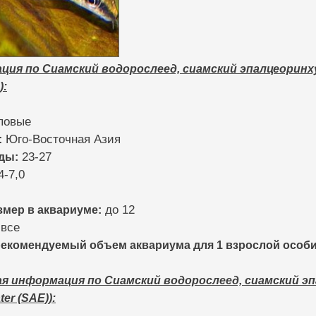
ия по Сиамский водорослеед, сиамский эпалцеоринхус 
):
повые
:
Юго-Восточная Азия
ды:
23-27
4-7,0
мер в аквариуме:
до 12
все
комендуемый объем аквариума для 1 взрослой особи
 информация по Сиамский водорослеед, сиамский эпал
ter (SAE)):