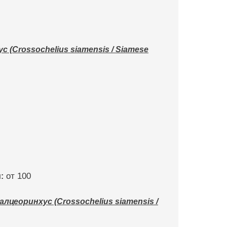
(Crossochelius siamensis / Siamese
:
от 100
цеоринхус (Crossochelius siamensis /