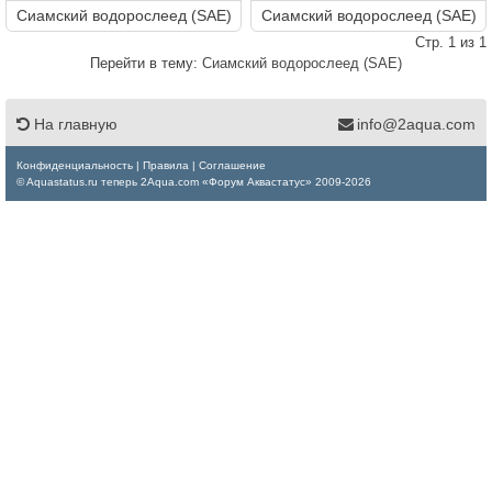
Сиамский водорослеед (SAE)
Сиамский водорослеед (SAE)
Стр. 1 из 1
Перейти в тему:
Сиамский водорослеед (SAE)
На главную
info@2aqua.com
Конфиденциальность
|
Правила
|
Соглашение
© Aquastatus.ru теперь 2Aqua.com «Форум Аквастатус» 2009-2026