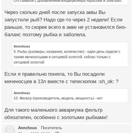
Отстаивали с добавлением кондиционера AquaSafe и SafeStart.
Через сколько дней после запуска аквы Вы
запустили рыб? Надо где-то через 2 недели! Если
раньше, то скорее всего в акве не установился био-
баланс поэтому рыбка и заболела.
Annchous
5. Рыбы (размеры, названия, количество) - один день сидели с
тремя меченосцами и ситцевой золотой. сейчас только с
ситцевой золотой
Если я правильно поняла, то Вы посадили
меченосцев в 13л вместе с телескопом :sh_ok: ?
Annchous
10. Фильтр (производитель, модель, мощность) - нет
Для такого маленького аквариума фильтр
обязателен, особенно с золотыми рыбками!
Annchous
Посетитель