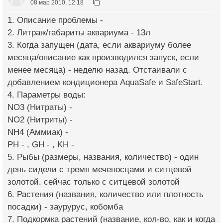
08 мар 2010, 12:18
1. Описание проблемы -
2. Литраж/габариты аквариума - 13л
3. Когда запущен (дата, если аквариуму более
месяца/описание как производился запуск, если
менее месяца) - неделю назад. Отстаивали с
добавлением кондиционера AquaSafe и SafeStart.
4. Параметры воды:
NO3 (Нитраты) -
NO2 (Нитриты) -
NH4 (Аммиак) -
PH - , GH - , KH -
5. Рыбы (размеры, названия, количество) - один
день сидели с тремя меченосцами и ситцевой
золотой. сейчас только с ситцевой золотой
6. Растения (названия, количество или плотность
посадки) - заурурус, кобомба
7. Подкормка растений (название, кол-во, как и когда