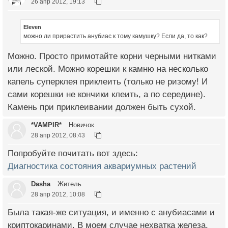
26 апр 2012, 19:13
Eleven
можно ли прирастить анубиас к тому камушку? Если да, то как?
Можно. Просто примотайте корни черными нитками
или леской. Можно корешки к камню на несколько
капель суперклея приклеить (только не ризому! И
сами корешки не кончики клеить, а по середине).
Камень при приклеивании должен быть сухой.
*VAMPIR*
Новичок
28 апр 2012, 08:43
Попробуйте почитать вот здесь:
Диагностика состояния аквариумных растений
Dasha
Житель
28 апр 2012, 10:08
Была такая-же ситуация, и именно с анубиасами и
криптокаринами. В моем случае нехватка железа.