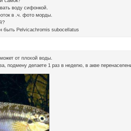
 и самок?
вать воду сифонкой.
ток в .ч. фото морды.
й?
 быть Pelvicachromis subocellatus
может от плохой воды.
а, подмену делаете 1 раз в неделю, в акве перенаселени