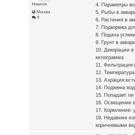
4. Параметры во
Новичок
5. Рыбы в аквар
Москва
8
6. Растения в а
7. Подкормка дл
8. Подача углеки
9. Грунт в аквар
10. Декорации в
килограмма
11. Фильтрация
12. Температура
13. Аэрация:ест
14. Подмена вод
15. Попадает ли
16. Освещение в
17. Кормление: 
18. Недавние из
коричневыми вод