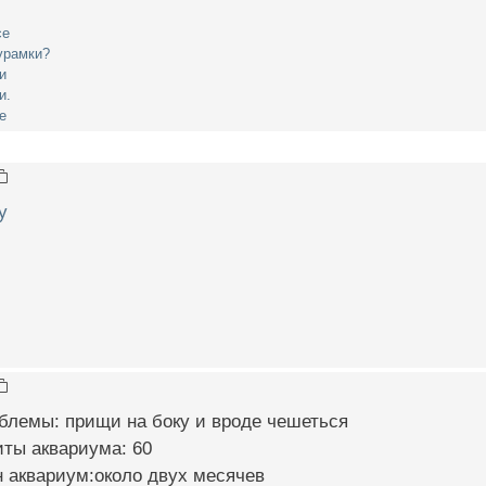
се
гурамки?
и
и.
е
у
блемы: прищи на боку и вроде чешеться
иты аквариума: 60
н аквариум:около двух месячев