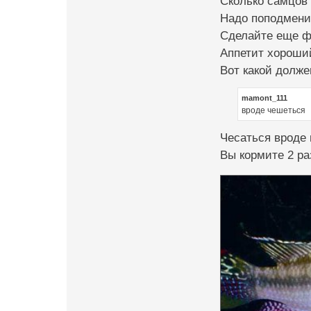
Сколько самцов
Надо поподмени
Сделайте еще фо
Аппетит хороши
Вот какой должен
mamont_111
вроде чешеться
Чесаться вроде 
Вы кормите 2 раз