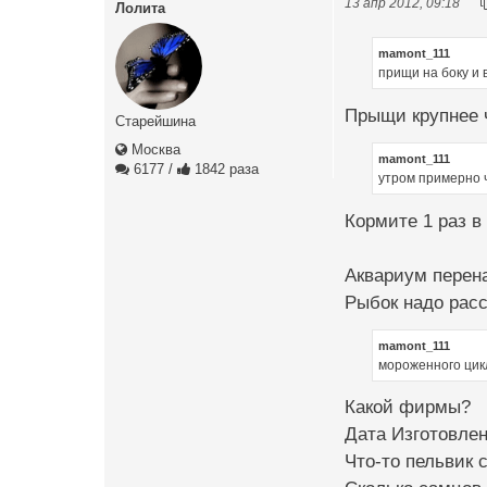
13 апр 2012, 09:18
Лолита
mamont_111
прищи на боку и
Прыщи крупнее 
Старейшина
Москва
mamont_111
6177
/
1842 раза
утром примерно 
Кормите 1 раз в
Аквариум перен
Рыбок надо расс
mamont_111
мороженного цик
Какой фирмы?
Дата Изготовлен
Что-то пельвик 