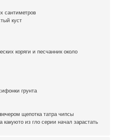
ёх сантиметров
стый куст
еских коряги и песчанник около
сифонки грунта
 вечером щепотка татра чипсы
а какуюто из гло серии начал зарастать