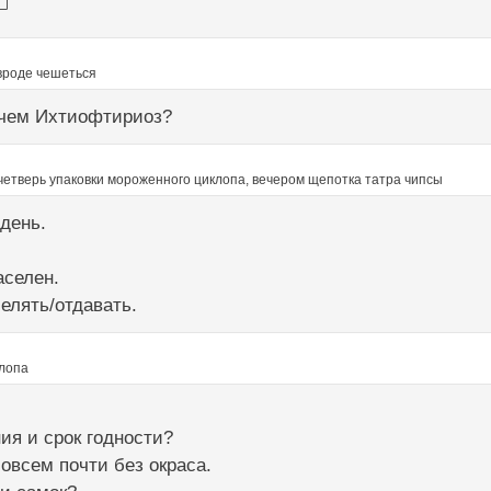
 вроде чешеться
чем Ихтиофтириоз?
четверь упаковки мороженного циклопа, вечером щепотка татра чипсы
 день.
аселен.
елять/отдавать.
лопа
ия и срок годности?
совсем почти без окраса.