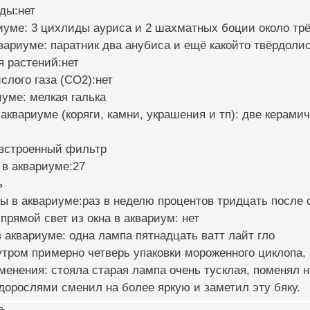
ды:нет
иуме: 3 цихлиды ауриса и 2 шахматных боции около тр
квариуме: паратник два анубиса и ещё какойто твёрдоли
я растений:нет
слого газа (CO2):нет
иуме: мелкая галька
 аквариуме (коряги, камни, украшения и тп): две керамич
:встроенный фильтр
 в аквариуме:27
ь
ы в аквариуме:раз в неделю процентов тридцать после 
 прямой свет из окна в аквариум: нет
 аквариуме: одна лампа пятнадцать ватт лайт гло
утром примерно четверь упаковки мороженного циклопа,
менения: стояла старая лампа очень тусклая, поменял н
орослями сменил на более яркую и заметил эту бяку.