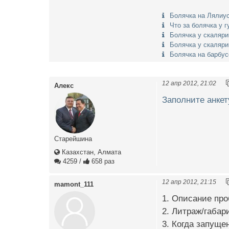
Болячка на Лялиу
Что за болячка у 
Болячка у скаляри
Болячка у скаляри
Болячка на барбус
12 апр 2012, 21:02
Алекс
Заполните анкет
Старейшина
Казахстан, Алмата
4259
/
658 раз
12 апр 2012, 21:15
mamont_111
1. Описание про
2. Литраж/габар
3. Когда запуще