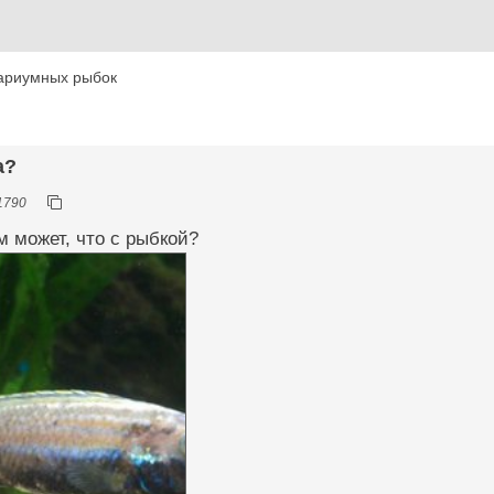
ариумных рыбок
а?
1790
м может, что с рыбкой?