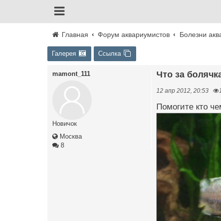
Главная
Форум аквариумистов
Болезни акв
Галерея
Ссылка
Что за болячк
mamont_111
12 апр 2012, 20:53
Помогите кто че
Новичок
Москва
8