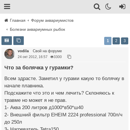
Главная
Форум аквариумистов
Болезни аквариумных рыбок
1
2
3
vodila
Свой на форуме
24 окт 2012, 16:57
3300
Что за болячка у гурамки?
Всем здрасте. Заметил у гурами какую то болячку в
начале плавника.
Подскажите что это и чем лечить? Склоняюсь к
травме но может я не прав.
1- Аква 200 литров д1000*в50*ш40
2- Внешний фильтр EHEIM 2224 professional 700л/ч
до 250л
3- Нагреватель Tetra150