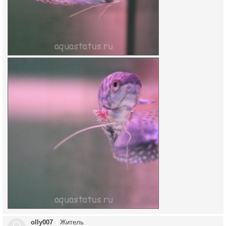
olly007
Житель