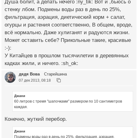
Душа болит, а делать нечего :ny_tik: Вот и ,бьюсь о
стенку лбом. Подмены воды раз в день по 25%,
фильтрация, аэрация, диетический корм + салат,
огурцы и растения соответственно, В общем, вроде,
всё нормально. Даже хулиганят и радуются жизни.
Может оставить себе? Прикольные такие, красивые
:-):
У Китайцев в прошлом тысячилетии в деревянных
кадках жили, и ничего. :sh_ok:
дядя Вова
Старейшина
07 дек 2013, 08:18
Джани
60 литров с тремя "шапочками" размером по 10 сантиметров
каждая.
Конечно, жуткий перебор.
Джани
Подмены воды раз в день по 25%, фильтрация, аэрация,