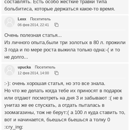
составлять. Есть особо жесткие травки типа
больбитиса, которые держаться какое-то время.
Lexx
Посетитель
06 фев 2014, 22:41
Очень полезная статья...
Из личного опыта,были три золотых в 80 л. прожили
3 года и по мере роста выжила только одна:-( и то
не долго...
upucka
Посетитель
12 фев 2014, 14:00
:-): очень хорошая статья, но это все знала.
Но что же делать когда тебе их приносят в подарок
или отдают посмотреть на дня 3 и забывают :( не в
унитаз же ее спускать, а отдать пыталась в
зоомагазины, тож не берут:( а 100 л куда ставить то,
вот и начинается, бьешься бьешься а толку 0
:cry_ing: