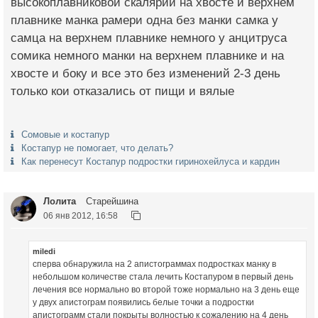
высокоплавниковой скалярии на хвосте и верхнем
плавнике манка рамери одна без манки самка у
самца на верхнем плавнике немного у анцитруса
сомика немного манки на верхнем плавнике и на
хвосте и боку и все это без изменений 2-3 день
только кои отказались от пищи и вялые
Сомовые и костапур
Костапур не помогает, что делать?
Как перенесут Костапур подростки гиринохейлуса и кардин
Лолита
Старейшина
06 янв 2012, 16:58
miledi
сперва обнаружила на 2 апистограммах подростках манку в
небольшом количестве стала лечить Костапуром в первый день
лечения все нормально во второй тоже нормально на 3 день еще
у двух апистограм появились белые точки а подростки
апистограмм стали покрыты волностью к сожалению на 4 день