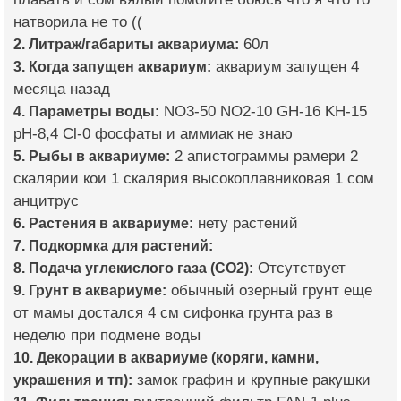
натворила не то ((
2. Литраж/габариты аквариума:
60л
3. Когда запущен аквариум:
аквариум запущен 4
месяца назад
4. Параметры воды:
NO3-50 NO2-10 GH-16 KH-15
pH-8,4 Cl-0 фосфаты и аммиак не знаю
5. Рыбы в аквариуме:
2 апистограммы рамери 2
скалярии кои 1 скалярия высокоплавниковая 1 сом
анцитрус
6. Растения в аквариуме:
нету растений
7. Подкормка для растений:
8. Подача углекислого газа (CO2):
Отсутствует
9. Грунт в аквариуме:
обычный озерный грунт еще
от мамы достался 4 см сифонка грунта раз в
неделю при подмене воды
10. Декорации в аквариуме (коряги, камни,
украшения и тп):
замок графин и крупные ракушки