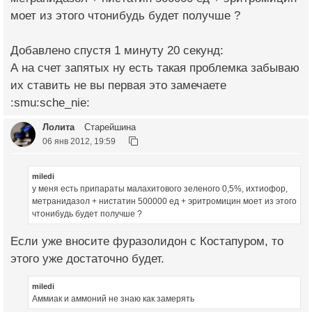
моет из этого чтонибудь будет получше ?
Добавлено спустя 1 минуту 20 секунд:
А на счет запятых ну есть такая проблемка забываю
их ставить не вы первая это замечаете
:smu:sche_nie:
Лолита
Старейшина
06 янв 2012, 19:59
miledi
у меня есть припараты малахитового зеленого 0,5%, ихтиофор,
метранидазол + нистатин 500000 ед + эритромицин моет из этого
чтонибудь будет получше ?
Если уже вносите фуразолидон с Костапуром, то
этого уже достаточно будет.
miledi
Аммиак и аммоний не знаю как замерять