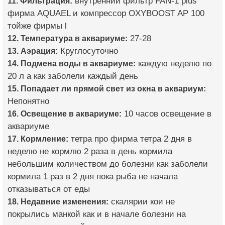
11. Фильтрация:
внутренний фильтр FAN-1 plus
фирма AQUAEL и компрессор OXYBOOST AP 100
тойже фирмы l
12. Температура в аквариуме:
27-28
13. Аэрация:
Круглосуточно
14. Подмена воды в аквариуме:
каждую неделю по
20 л а как заболели каждый день
15. Попадает ли прямой свет из окна в аквариум:
Непонятно
16. Освещение в аквариуме:
10 часов освещение в
аквариуме
17. Кормление:
тетра про фирма тетра 2 дня в
неделю не кормлю 2 раза в день кормила
небольшим количеством до болезни как заболели
кормила 1 раз в 2 дня пока рыба не начала
отказываться от еды
18. Недавние изменения:
скалярии кои не
покрылись манкой как и в начале болезни на