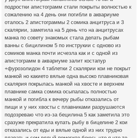
подростки апистограмм стали покрыты волностью к
сожалению на 4 день они погибли в аквариуме
оталось 2 апистограммы 2 сомика анцитруса и 3
скалярии, заметила на 5 день что на анцитрусах
манка по совету знакомых стала делать рыбам
ванны с бицилином 5 по инструкии с одново из
сомиков манка почти исчезла как и с одной из
апистограмм в аквариуме залит костапур
+фурозолидон 4 таблетки 2 скалярии кои не покрыт
манкой но какието вялые одна высоко плавниковая
скалярия покрылась манкой на хвосте и верхнем
плавнике самка сомика осыпалась полностью
манкой и погибла к вечеру рыбы отказались от
пищи и у них хвосты с плавниками разрушаются
подозреваю что из-за бецилина 5 как заметила это
сразуже прекратила купать рыбу в бицелине 2 кои
отказались от еды и вялые одной из них трудно
плавать и сом вялый помогите боюсь что я что то