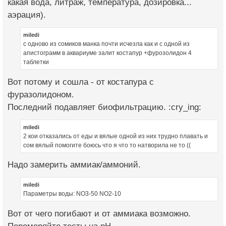
какая вода, литраж, температура, дозировка...
аэрация).
miledi
с одново из сомиков манка почти исчезла как и с одной из
апистограмм в аквариуме залит костапур +фурозолидон 4
таблетки
Вот потому и сошла - от костапура с
фуразолидоном.
Последний подавляет биофильтрацию. :cry_ing:
miledi
2 кои отказались от еды и вялые одной из них трудно плавать и
сом вялый помогите боюсь что я что то натворила не то ((
Надо замерить аммиак/аммоний.
miledi
Параметры воды: NO3-50 NO2-10
Вот от чего погибают и от аммиака возможно.