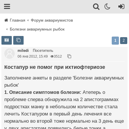
Главная
Форум аквариумистов
Болезни аквариумных рыбок
1
2
miledi
Посетитель
06 янв 2012, 15:49
3512
Костапур не помог при ихтиофтериозе
Заполнение анкеты в разделе 'Болезни аквариумных
рыбок'
1. Описание симптомов болезни:
Атеперь о
проблеме сперва обнаружила на 2 апистограммах
подростках манку в небольшом количестве стала
лечить Костапуром в первый день лечения все
нормально во второй тоже нормально на 3 день еще
у двух апистограм появились белые точки а