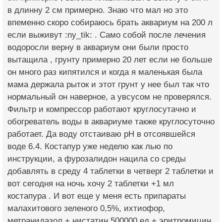
в длинну 2 см примерно. Знаю что мал но это
впеменно скоро собираюсь брать аквариум на 200 л
если выживут :ny_tik: . Само собой после лечения
водоросли верну в аквариум они были просто
вытащила , грунту примерно 20 лет если не больше
он много раз кипятился и когда я маленькая была
мама держала рыток и этот грунт у нее был так что
нормальный он наверное, а увсусом не проверялся.
Фильтр и компрессор работают круглосутачно и
обогреватель воды в аквариуме также круглосуточно
работает. Да воду отстаиваю рН в отсоявшейся
воде 6.4. Костапур уже неделю как лью по
инструкции, а фурозалидон нацила со среды
добавлять в среду 4 таблетки в четверг 2 таблетки и
вот сегодня на ночь хочу 2 таблетки +1 мл
костапура . И вот еще у меня есть припараты
малахитового зеленого 0,5%, ихтиофор,
метранидазол + нистатин 500000 ед + эритромицин