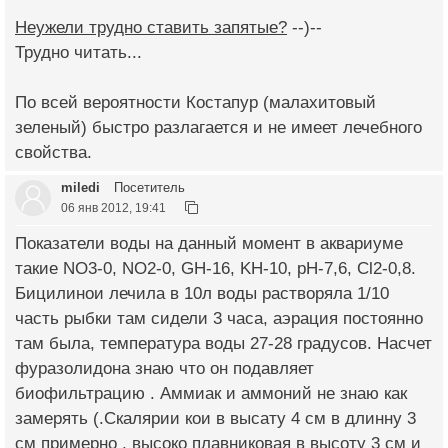
Неужели трудно ставить запятые?
--)--
Трудно читать...
По всей вероятности Костапур (малахитовый
зеленый) быстро разлагается и не имеет лечебного
свойства.
miledi
Посетитель
06 янв 2012, 19:41
Показатели воды на данный момент в аквариуме
такие NO3-0, NO2-0, GH-16, KH-10, pH-7,6, Cl2-0,8.
Бицилинои лечила в 10л воды растворяла 1/10
часть рыбки там сидели 3 часа, аэрация постоянно
там была, температура воды 27-28 градусов. Насчет
фуразолидона знаю что он подавляет
биофильтрацию . Аммиак и аммоний не знаю как
замерять (.Скалярии кои в высату 4 см в длинну 3
см примерно , высоко плавниковая в высоту 3 см и