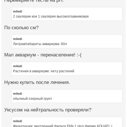
Перемеряйте тесты на рН.
miledi
2 скалярии кои 1 скалярия высокоплавниковая
По сколько см?
miledi
Литраж/габариты аквариума: 60л
Мал аквариум - перенаселение! :-(
miledi
Растения в аквариуме: нету растений
Нужно купить после лечения.
miledi
обычный озерный грунт
Уксусом на нейтральность проверяли?
miledi
Фильтрация: внутренний фильтр FAN-1 plus фирма AQUAEL l