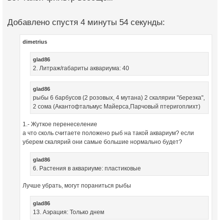
Добавлено спустя 4 минуты 54 секунды:
dimetrius
glad86
2. Литраж/габариты аквариума: 40
glad86
рыбы 6 барбусов (2 розовых, 4 мутана) 2 скалярии "березка",
2 сома (Акантофтальмус Майерса,Парчовый птеригоплихт)
1.- Жуткое перенеселение
а что сколь считаете положено рыб на такой аквариум? если
уберем скалярий они самые большие нормально будет?
glad86
6. Растения в аквариуме: пластиковые
Лучше убрать, могут пораниться рыбы
glad86
13. Аэрация: Только днем