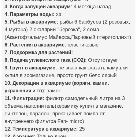
3. Когда запущен аквариум:
4 месяца назад
4. Параметры воды:
хз
5. Рыбы в аквариуме:
рыбы 6 барбусов (2 розовых,
4 мутана) 2 скалярии "березка", 2 сома
(Акантофтальмус Майерса,Парчовый птеригоплихт)
6. Растения в аквариуме:
пластиковые
7. Подкормка для растений:
8. Подача углекислого газа (CO2):
Отсутствует
9. Грунт в аквариуме:
не знаю как сказать камушки
купил в зоомагазине, просто грунт бело серый
10. Декорации в аквариуме (коряги, камни,
украшения и тп):
замок
11. Фильтрация:
фильтр самодельный литра на 3
объема наполнитель(керамику купил в магазине,
синтепон, паралон, прокацивает помпа от
внутреннего фильтра Fan- micro)
12. Температура в аквариуме:
25
13. Аэрация:
Только днем