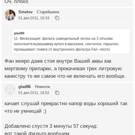
Оч. плохо
Smelov
Старейшина
01 дек 2011, 18:33
glad86
11. Фильтрация: фильтр самодельный литра на 3 объема
наполнитель(керамику купил в магазине, синтепон, паралон,
прокацивает помпа от внутреннего фильтра Fan- micro)
Фан микро даже стоя внутри Вашей аквы как
мертвому припарки, а прокачивая трех литровую
канистру то же самое что не включать его вообще.
glad86
Новичок
01 дек 2011, 18:52
качает слушай прекрастно напор воды хороший так
что не умницай :)
Добавлено спустя 3 минуты 57 секунд:
вот такой фильтр вообщем