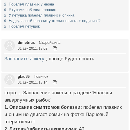
Побелел плавник у неона
У гурами побелел плавник
У петушка побелел плавник и спинка
Надкусанный плавник у птеригоплихта + оодиниоз?
Побелел петушок
dimetrius
Старейшина
01 дек 2011, 18:02
Заполните анкету
, проще будет понять
glad86
Новичок
01 дек 2011, 18:14
сорю.....Заполнение анкеты в разделе 'Болезни
аквариумных рыбок'
1. Описание симптомов болезни:
побелел плавник
и он им не двигает сомик на фотке Парчовый
птеригоплихт
2. Литраж/габариты аквариума:
40