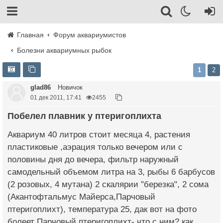
Главная
Форум аквариумистов
Болезни аквариумных рыбок
1
2
glad86
Новичок
01 дек 2011, 17:41
2455
Побелел плавник у птеригоплихта
Аквариум 40 литров стоит месяца 4, растения
пластиковые ,аэрация только вечером или с
половины дня до вечера, фильтр наружный
самодельный объемом литра на 3, рыбы 6 барбусов
(2 розовых, 4 мутана) 2 скалярии "березка", 2 сома
(Акантофтальмус Майерса,Парчовый
птеригоплихт), температура 25, дак вот на фото
болеет Парчовый птеригоплихт- что с ним? как