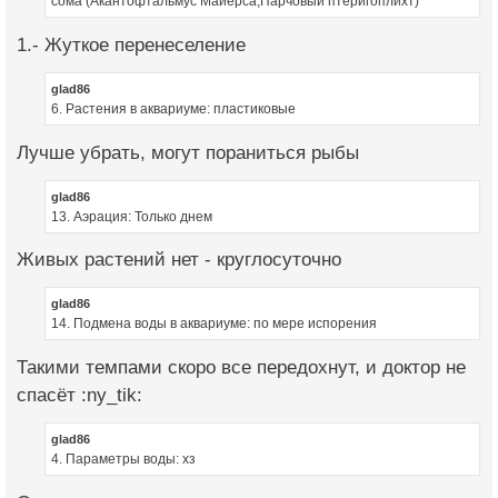
сома (Акантофтальмус Майерса,Парчовый птеригоплихт)
1.- Жуткое перенеселение
glad86
6. Растения в аквариуме: пластиковые
Лучше убрать, могут пораниться рыбы
glad86
13. Аэрация: Только днем
Живых растений нет - круглосуточно
glad86
14. Подмена воды в аквариуме: по мере испорения
Такими темпами скоро все передохнут, и доктор не
спасёт :ny_tik:
glad86
4. Параметры воды: хз