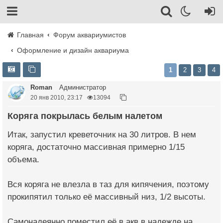
Главная
Форум аквариумистов
Оформление и дизайн аквариума
1
2
3
4
Roman
Администратор
20 янв 2010, 23:17
13094
Коряга покрылась белым налетом
Итак, запустил креветочник на 30 литров. В нем
коряга, достаточно массивная примерно 1/15
объема.
Вся коряга не влезла в таз для кипячения, поэтому
прокипятил только её массивный низ, 1/2 высоты.
Самонадеянно поместил её в акв в надежде на