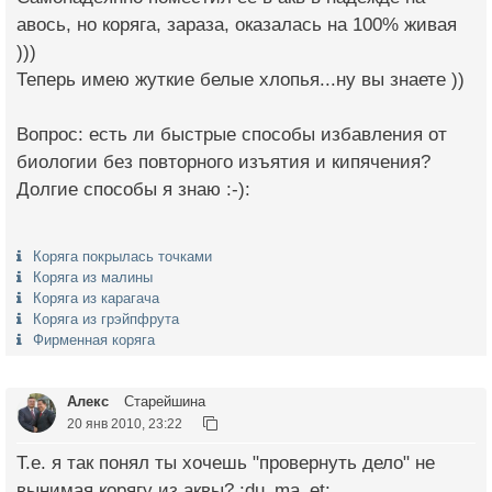
авось, но коряга, зараза, оказалась на 100% живая
)))
Теперь имею жуткие белые хлопья...ну вы знаете ))
Вопрос: есть ли быстрые способы избавления от
биологии без повторного изъятия и кипячения?
Долгие способы я знаю :-):
Коряга покрылась точками
Коряга из малины
Коряга из карагача
Коряга из грэйпфрута
Фирменная коряга
Алекс
Старейшина
20 янв 2010, 23:22
Т.е. я так понял ты хочешь "провернуть дело" не
вынимая корягу из аквы? :du_ma_et: