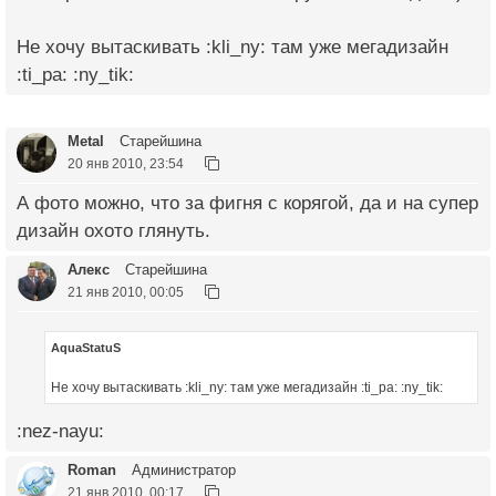
Не хочу вытаскивать :kli_ny: там уже мегадизайн
:ti_pa: :ny_tik:
Metal
Старейшина
20 янв 2010, 23:54
А фото можно, что за фигня с корягой, да и на супер
дизайн охото глянуть.
Алекс
Старейшина
21 янв 2010, 00:05
AquaStatuS
Не хочу вытаскивать :kli_ny: там уже мегадизайн :ti_pa: :ny_tik:
:nez-nayu:
Roman
Администратор
21 янв 2010, 00:17