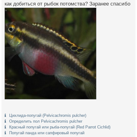
как добиться от рыбок потомства? Заранее спасибо
Цихлида-попугай (Pelvicachromis pulcher)
Определить пол Pelvicachromis pulcher
Красный попугай или рыба-попугай (Red Parrot Cichlid)
Попугай панда или сапфировый попугай