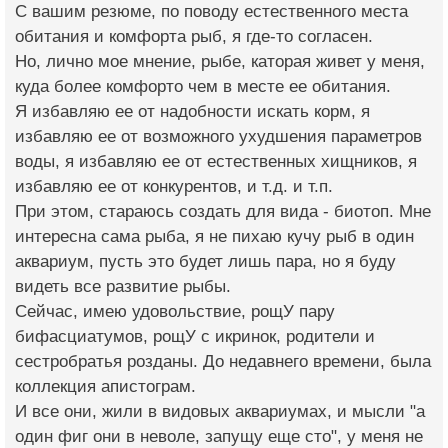
С вашим резюме, по поводу естественного места
обитания и комфорта рыб, я где-то согласен.
Но, лично мое мнение, рыбе, каторая живет у меня,
куда более комфорто чем в месте ее обитания.
Я избавляю ее от надобности искать корм, я
избавляю ее от возможного ухудшения параметров
воды, я избавляю ее от естественных хищников, я
избавляю ее от конкурентов, и т.д. и т.п.
При этом, стараюсь создать для вида - биотоп. Мне
интересна сама рыба, я не пихаю кучу рыб в один
аквариум, пусть это будет лишь пара, но я буду
видеть все развитие рыбы.
Сейчас, имею удовольствие, рощУ пару
бифасциатумов, рощУ с икринок, родители и
сестробратья розданы. До недавнего времени, была
коллекция апистограм.
И все они, жили в видовых аквариумах, и мысли "а
один фиг они в неволе, запущу еще сто", у меня не