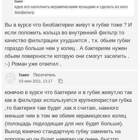
Isaev
идея его наполнить керамическими кольцами и сделать из него
биофильтр.
Вы в курсе что биобактерии живут в губке тоже ? И
если положить кольца во внутренний фильтр то
качество фильтрации ухудшится , т.к. обьем губки
гораздо больше чем у колец . А бактериям нужен
обьем поверхности которую они смогут заселить .
:-) Роман уже ответил .
Isaev
Посетитель
03 июн 2011, 13:17
конечно в курсе что бактерии и в губке живут,но так
как в фильтрах используется крупнопористая губка
,то бактерия там будет ,как я считаю, намного
меньше чем в том же обеме керамицеских колец
(полощадь подходящая для них будет больше).
Выход конечно стандартную губку заменить на
поролон,но он будет наверно уж очень быстро