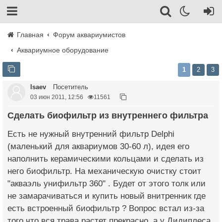
Главная
Форум аквариумистов
Аквариумное оборудование
1
2
3
Isaev
Посетитель
03 июн 2011, 12:56
11561
Cделать биофильтр из внутреннего фильтра
Есть не нужный внутренний фильтр Delphi
(маленький для аквариумов 30-60 л), идея его
наполнить керамическими кольцами и сделать из
него биофильтр. На механическую очистку стоит
"акваэль унифильтр 360" . Будет от этого толк или
не замарачиваться и купить новый внитренник где
есть встроенный биофильтр ? Вопрос встал из-за
того что вся трава растет прекрасно ,а у Дидиплеса